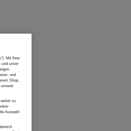
). Mit Ihrer
s und unser
eigen.
wser- und
nserem Shop,
 unserer
.
 weiter zu
ookie-
elle Auswahl
bereich