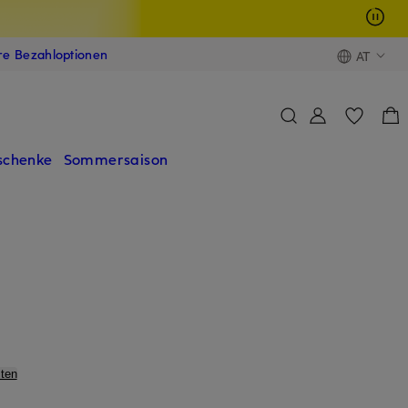
ere Bezahloptionen
AT
schenke
Sommersaison
ten