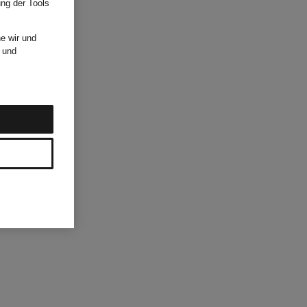
ung der Tools
e wir und
und