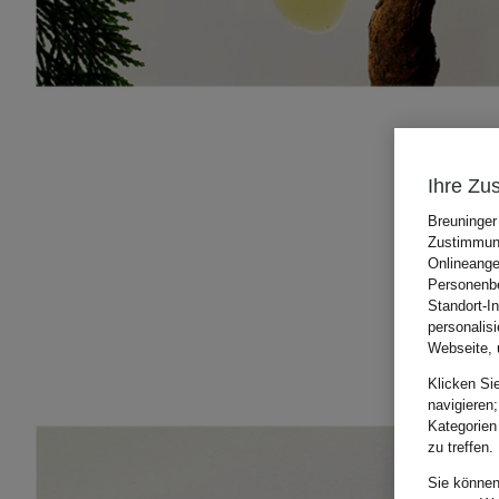
Ihre Zu
Breuninger
Zustimmung
Onlineange
Personenbe
Standort-I
personalis
Webseite, 
Klicken Si
navigieren;
Kategorien
zu treffen.
Sie können