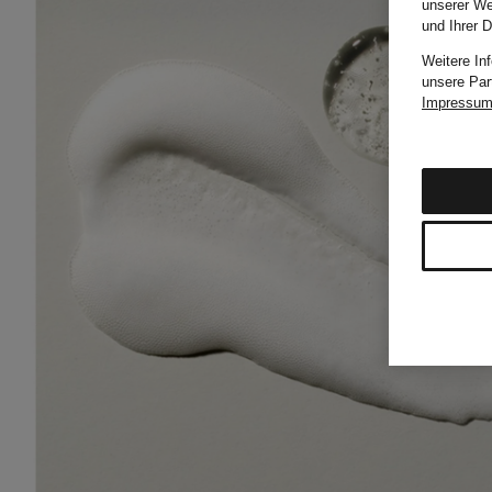
unserer We
und Ihrer 
Weitere In
unsere Par
Impressu