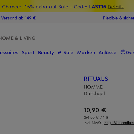
t Chance: -15% extra auf Sale
€-Willkommensgutschein mit Beyond sichern
- Code:
LAST15
Details
N
s Versand ab 149 €
Flexible & sich
HOME & LIVING
essoires
Sport
Beauty
% Sale
Marken
Anlässe
Ge
RITUALS
HOMME
Duschgel
10,90 €
(54,50 € / 1 l)
inkl. MwSt.,
zzgl. Versandkos