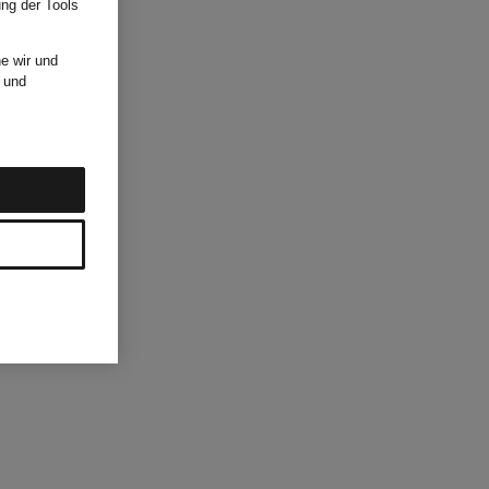
ung der Tools
e wir und
und