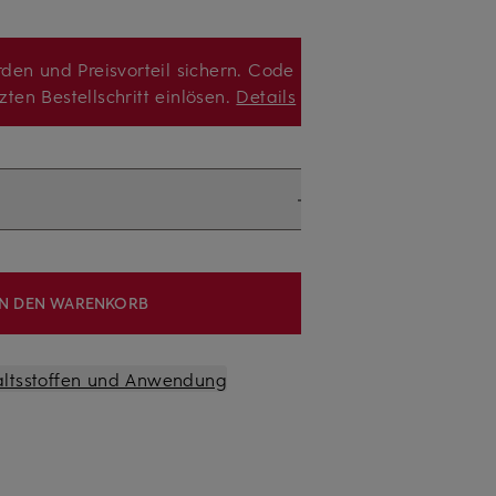
den und Preisvorteil sichern. Code
zten Bestellschritt einlösen.
Details
IN DEN WARENKORB
altsstoffen und Anwendung