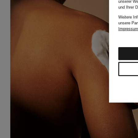
unserer We
und Ihrer 
Weitere In
unsere Par
Impressu