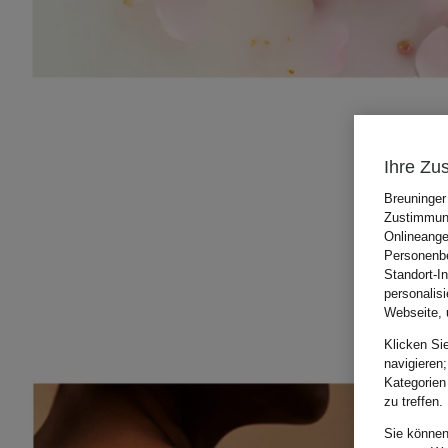
Ihre Zu
Breuninger
Zustimmung
Onlineange
Personenbe
Standort-I
personalis
Webseite, 
Klicken Si
navigieren;
Kategorien
zu treffen.
Sie können