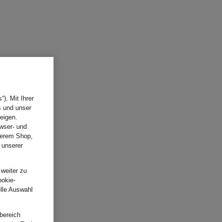
). Mit Ihrer
s und unser
eigen.
wser- und
nserem Shop,
 unserer
.
 weiter zu
ookie-
elle Auswahl
bereich