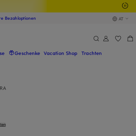
ere Bezahloptionen
AT
se
Geschenke
Vacation Shop
Trachten
URA
ten