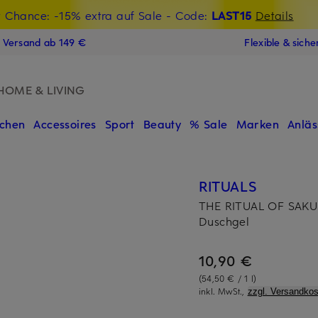
t Chance: -15% extra auf Sale
€-Willkommensgutschein mit Beyond sichern
- Code:
LAST15
Details
N
s Versand ab 149 €
Flexible & sich
HOME & LIVING
chen
Accessoires
Sport
Beauty
% Sale
Marken
Anläs
RITUALS
THE RITUAL OF SAK
Duschgel
10,90 €
(54,50 € / 1 l)
inkl. MwSt.,
zzgl. Versandkos