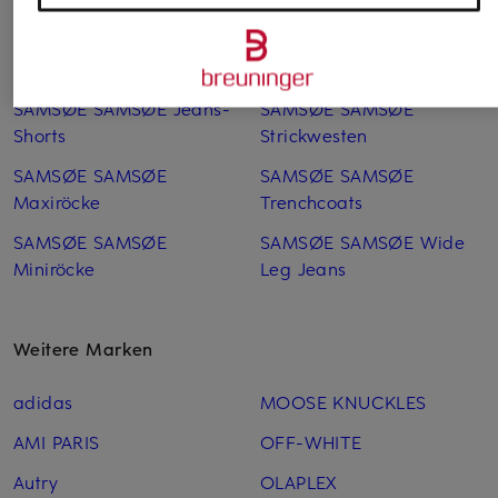
SAMSØE SAMSØE
SAMSØE SAMSØE Mäntel
Culottes
SAMSØE SAMSØE
SAMSØE SAMSØE Jeans
Schnürer
SAMSØE SAMSØE Jeans-
SAMSØE SAMSØE
Shorts
Strickwesten
SAMSØE SAMSØE
SAMSØE SAMSØE
Maxiröcke
Trenchcoats
SAMSØE SAMSØE
SAMSØE SAMSØE Wide
Miniröcke
Leg Jeans
Weitere Marken
adidas
MOOSE KNUCKLES
AMI PARIS
OFF-WHITE
Autry
OLAPLEX