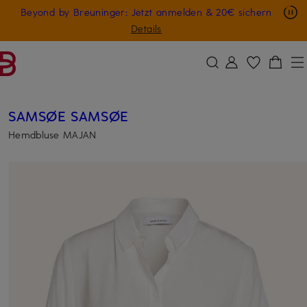
Nur in der App: -10 € auf digitale Geschenkkarten
Beyond by Breuninger: Jetzt anmelden & 20€ sichern
ZUM HAUPTINHALT ÜBERSPRINGEN
ZUM SUCHFELD ÜBERSPRINGE
GESCHENK20
Details
SAMSØE SAMSØE
Hemdbluse MAJAN