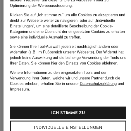
Optimierung der Werbeaussteuerung.
Klicken Sie auf „Ich stimme zu“ um alle Cookies zu akzeptieren und
direkt zur Webseite weiter zu navigieren; oder auf „Individuelle
Einstellungen“, um eine detaillierte Beschreibung der Cookie-
Kategorien und eine Übersicht der eingesetzten Cookies zu erhalten
SAMSØE SAMSØE
SAMSØE SAMSØE
Marc O'Pol
sowie eine individuelle Auswahl zu treffen.
Hemdbluse MAJAN
Hemdbluse SAMAJANA
Hemdbluse 
Sie können Ihre Tool-Auswahl jederzeit nachträglich ändern oder
Materialmix
95 €
79,99 €
widerrufen (z.B. im Fußbereich unserer Webseite). Der Widerruf hat
jedoch keine Auswirkung auf die bisherige Verwendung der Tools und
39,99 €
Bestpreis:
67,99 €
Ihrer Daten.
Sie können
hier
den Einsatz von Cookies ablehnen.
Ursprünglich:
100 €
Bestpreis:
33,
Ursprünglich:
Weitere Informationen zu den eingesetzten Tools und der
Verwendung Ihrer Daten, welche wir und unsere Partner durch die
Cookies erheben, erhalten Sie in unserer
Datenschutzerklärung
und
Impressum
.
ICH STIMME ZU
Weitere Kategorien
INDIVIDUELLE EINSTELLUNGEN