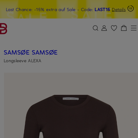
Last Chance: -15% extra auf Sale
20€-Willkommensgutschein mit Beyond sichern
- Code:
LAST15
Details
ZUM HAUPTINHALT ÜBERSPRINGEN
ZUM SUCHFELD ÜBERSPRINGE
SAMSØE SAMSØE
Longsleeve ALEXA