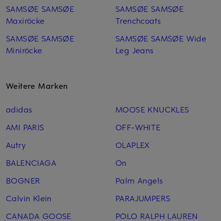
SAMSØE SAMSØE
SAMSØE SAMSØE
Maxiröcke
Trenchcoats
SAMSØE SAMSØE
SAMSØE SAMSØE Wide
Miniröcke
Leg Jeans
Weitere Marken
adidas
MOOSE KNUCKLES
AMI PARIS
OFF-WHITE
Autry
OLAPLEX
BALENCIAGA
On
BOGNER
Palm Angels
Calvin Klein
PARAJUMPERS
CANADA GOOSE
POLO RALPH LAUREN