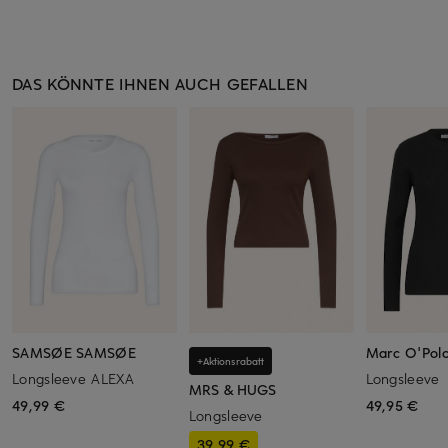
DAS KÖNNTE IHNEN AUCH GEFALLEN
SAMSØE SAMSØE
Marc O'Pol
+Aktionsrabatt
Longsleeve ALEXA
Longsleeve
MRS & HUGS
49,99 €
49,95 €
Longsleeve
39,99 €