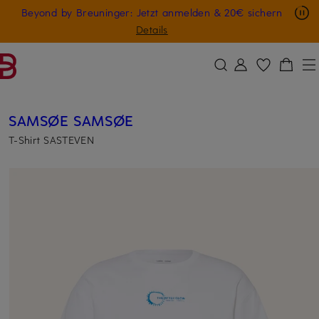
Nur in der App: -10 € auf digitale Geschenkkarten
Beyond by Breuninger: Jetzt anmelden & 20€ sichern
ZUM HAUPTINHALT ÜBERSPRINGEN
ZUM SUCHFELD ÜBERSPRINGE
GESCHENK20
Details
SAMSØE SAMSØE
T-Shirt SASTEVEN