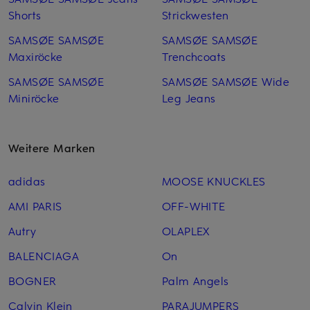
Shorts
Strickwesten
SAMSØE SAMSØE
SAMSØE SAMSØE
Maxiröcke
Trenchcoats
SAMSØE SAMSØE
SAMSØE SAMSØE Wide
Miniröcke
Leg Jeans
Weitere Marken
adidas
MOOSE KNUCKLES
AMI PARIS
OFF-WHITE
Autry
OLAPLEX
BALENCIAGA
On
BOGNER
Palm Angels
Calvin Klein
PARAJUMPERS