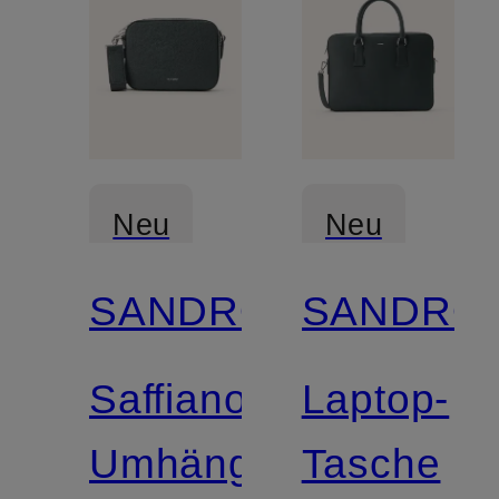
Neu
Neu
SANDRO
SANDRO
Saffiano-
Laptop-
Umhängetasche
Tasche