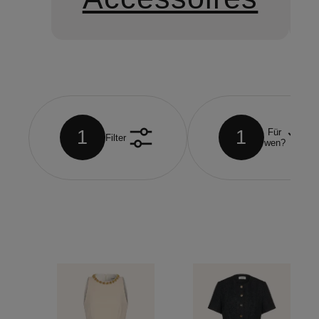
1
1
Für
Filter
wen?