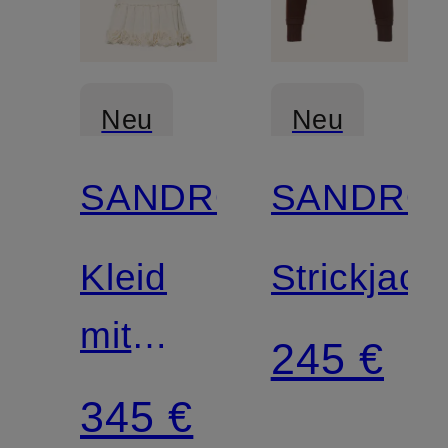
Neu
Neu
SANDRO
SANDRO
Kleid
Strickjack
mit
245 €
Rüschen
345 €