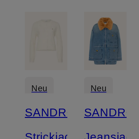
Neu
Neu
SANDRO
SANDRO
Strickjacke
Jeansjack