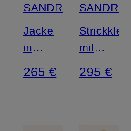
SANDRO
SANDRO
Jacke
Strickklei
in
mit
Jeansoptik
Schmuckp
265 €
295 €
im
Materialmix