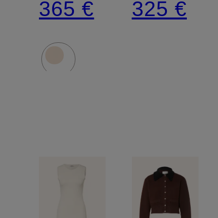
365 €
325 €