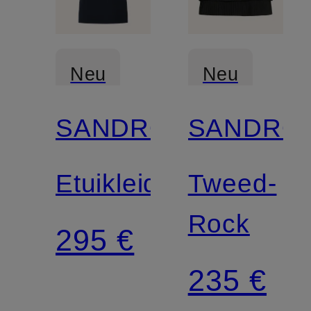
Neu
Neu
SANDRO
SANDRO
Etuikleid
Tweed-
Rock
295 €
235 €