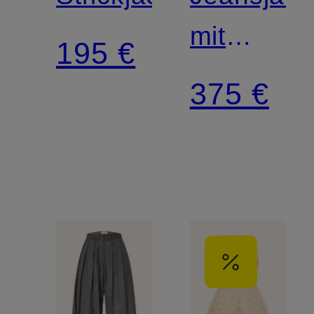
mit
195 €
abnehmb
375 €
Kunstfell