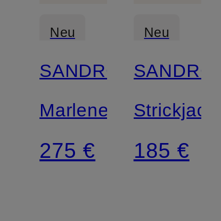
Neu
Neu
SANDRO
SANDRO
Marlenehose
Strickjack
275 €
185 €