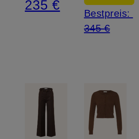
235 €
Bestpreis:
345 €