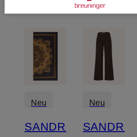
und
Pailletten
Neu
Neu
SANDRO
SANDRO