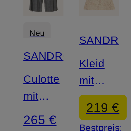
Neu
SANDRO
SANDRO
Kleid
Culotte
mit
mit
Spitze
219 €
Schmucksteinen
265 €
Bestpreis: