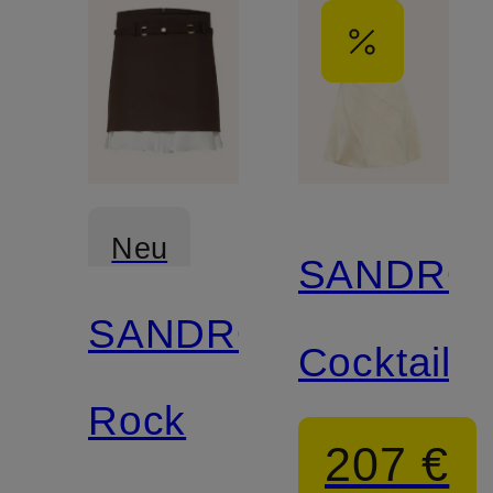
Neu
SANDRO
SANDRO
Cocktailkl
Rock
207 €