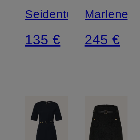
Seidentuch
Marleneh
135 €
245 €