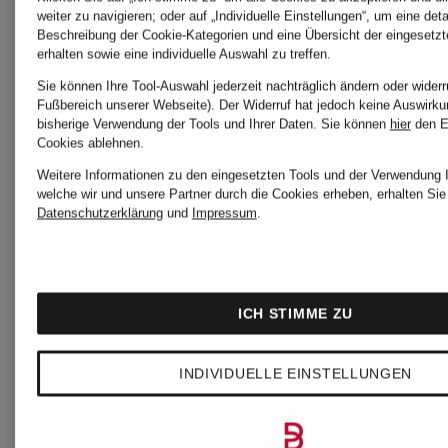
weiter zu navigieren; oder auf „Individuelle Einstellungen“, um eine detai
Beschreibung der Cookie-Kategorien und eine Übersicht der eingesetz
Neu
Neu
erhalten sowie eine individuelle Auswahl zu treffen.
Sie können Ihre Tool-Auswahl jederzeit nachträglich ändern oder widerr
Fußbereich unserer Webseite). Der Widerruf hat jedoch keine Auswirku
SANDRO
SANDRO
bisherige Verwendung der Tools und Ihrer Daten.
Sie können
hier
den E
Cookies ablehnen.
Weitere Informationen zu den eingesetzten Tools und der Verwendung I
welche wir und unsere Partner durch die Cookies erheben, erhalten Sie
Bouclé-
Pullover
Datenschutzerklärung
und
Impressum
.
Shorts
225 €
ICH STIMME ZU
mit
195 €
INDIVIDUELLE EINSTELLUNGEN
Glitzergarn