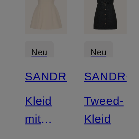
Neu
Neu
SANDRO
SANDRO
Kleid
Tweed-
mit
Kleid
Schmucksteinen