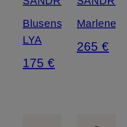
SANDRO
SANDRO
Blusenshirt
Marleneh
LYA
265 €
175 €