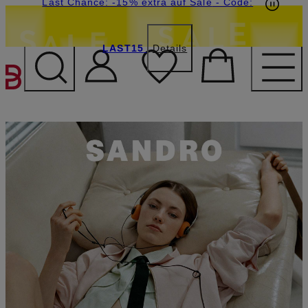
20€-Willkommensgutschein mit Beyond sichern
Last Chance: -15% extra auf Sale
- Code:
LAST15
Details
ZUM HAUPTINHALT ÜBE