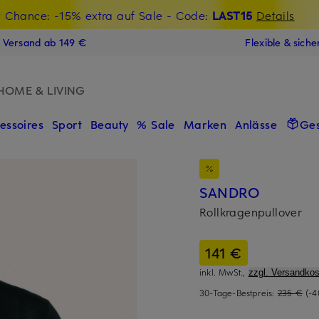
t Chance: -15% extra auf Sale
€-Willkommensgutschein mit Beyond sichern
- Code:
LAST15
Details
N
s Versand ab 149 €
Flexible & sich
HOME & LIVING
essoires
Sport
Beauty
% Sale
Marken
Anlässe
Ge
SANDRO
Rollkragenpullover
141 €
inkl. MwSt.,
zzgl. Versandkos
30-Tage-Bestpreis:
235 €
(-