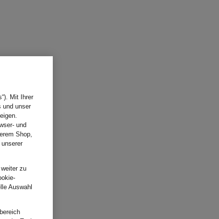
). Mit Ihrer
s und unser
eigen.
wser- und
nserem Shop,
 unserer
.
 weiter zu
ookie-
elle Auswahl
bereich