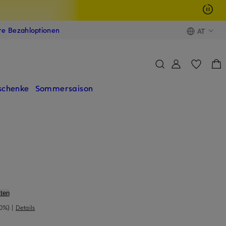
ere Bezahloptionen
AT
schenke
Sommersaison
ten
40%)
|
Details