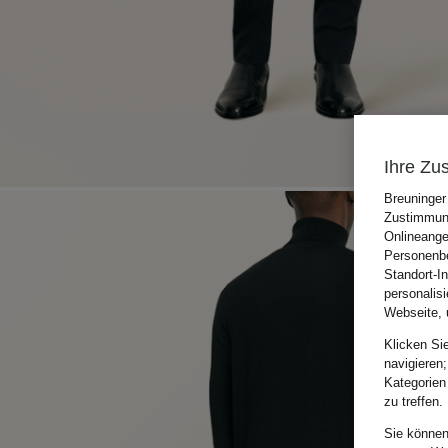
Ihre Zu
Breuninger
Zustimmung
Onlineange
Personenbe
Standort-I
personalis
Webseite, 
Klicken Si
navigieren;
Kategorien
zu treffen.
Sie können