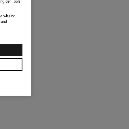
ung der Tools
e wir und
und