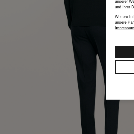
unserer We
und Ihrer 
Weitere In
unsere Par
Impressu