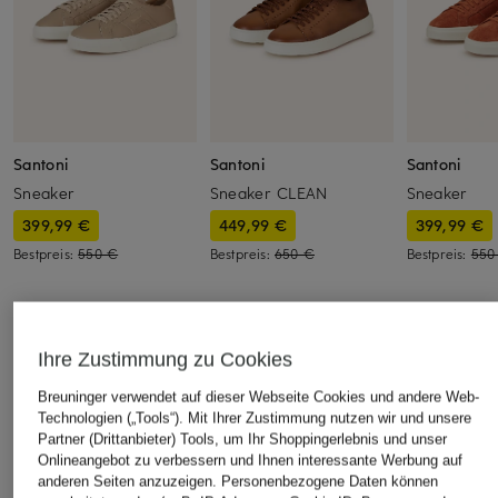
Santoni
Santoni
Santoni
Sneaker
Sneaker CLEAN
Sneaker
399,99 €
449,99 €
399,99 €
Bestpreis:
550 €
Bestpreis:
650 €
Bestpreis:
550
ÄHNLICHE ARTIKEL ENTDECKEN
Ihre Zustimmung zu Cookies
Breuninger verwendet auf dieser Webseite Cookies und andere Web-
Technologien („Tools“). Mit Ihrer Zustimmung nutzen wir und unsere
Partner (Drittanbieter) Tools, um Ihr Shoppingerlebnis und unser
Onlineangebot zu verbessern und Ihnen interessante Werbung auf
anderen Seiten anzuzeigen. Personenbezogene Daten können