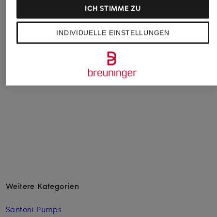
ICH STIMME ZU
BOSS
Santoni
AXEL ARIGATO
Sneaker KIERAN
Sneaker
Sneaker CLAY
INDIVIDUELLE EINSTELLUNGEN
199 €
260 €
399,99 €
Bestpreis:
550 €
Weitere Kategorien
Santoni Pumps