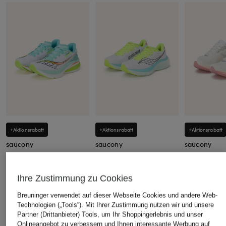
+Aktionsrabatt
+Aktionsrabatt
+Aktionsrabatt
saucony
saucony
saucony
Laufschuhe ENDORPHIN
Laufschuhe RIDE 19
Laufschuhe
AZURA
119,99 €
139,99 €
Ihre Zustimmung zu Cookies
129,99 €
Bestpreis:
101,99 €
Bestpreis:
118
Ursprünglich:
160 €
Ursprünglich:
Breuninger verwendet auf dieser Webseite Cookies und andere Web-
Bestpreis:
110,49 €
Ursprünglich:
160 €
Technologien („Tools“). Mit Ihrer Zustimmung nutzen wir und unsere
Partner (Drittanbieter) Tools, um Ihr Shoppingerlebnis und unser
Onlineangebot zu verbessern und Ihnen interessante Werbung auf