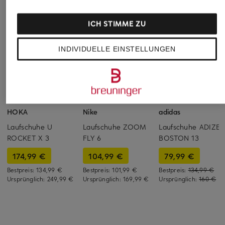
ICH STIMME ZU
INDIVIDUELLE EINSTELLUNGEN
+Aktionsrabatt
+Aktionsrabatt
+Aktionsrabatt
HOKA
Nike
adidas
Laufschuhe U
Laufschuhe ZOOM
Laufschuhe ADIZE
ROCKET X 3
FLY 6
BOSTON 13
174,99 €
104,99 €
79,99 €
Bestpreis:
134,99 €
Bestpreis:
101,99 €
Bestpreis:
134,99 €
Ursprünglich:
249,99 €
Ursprünglich:
169,99 €
Ursprünglich:
160 €