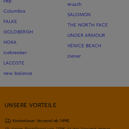
cep
reusch
Columbia
SALOMON
FALKE
THE NORTH FACE
GOLDBERGH
UNDER ARMOUR
HOKA
VENICE BEACH
icebreaker
ziener
LACOSTE
new balance
UNSERE VORTEILE
Kostenloser Versand ab 149€
Ab einem Bestellwert von 149€ ist der Versand immer