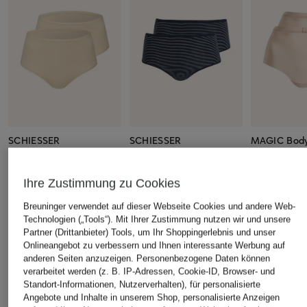
SCHIESSER
SCHIESSER
MAGIC Body
2er-Pack Taillenslips
2er-Pack Panties
2er-Pack Pa
95/5
MODAL ESSENTIALS
DREAM INVI
Ihre Zustimmung zu Cookies
19,95 €
34,99 €
23,99 €
Breuninger verwendet auf dieser Webseite Cookies und andere Web-
Technologien („Tools“). Mit Ihrer Zustimmung nutzen wir und unsere
Partner (Drittanbieter) Tools, um Ihr Shoppingerlebnis und unser
Onlineangebot zu verbessern und Ihnen interessante Werbung auf
anderen Seiten anzuzeigen. Personenbezogene Daten können
verarbeitet werden (z. B. IP-Adressen, Cookie-ID, Browser- und
Standort-Informationen, Nutzerverhalten), für personalisierte
ÄHNLICHE ARTIKEL ENTDECKEN
Angebote und Inhalte in unserem Shop, personalisierte Anzeigen