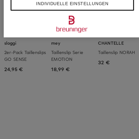
INDIVIDUELLE EINSTELLUNGEN
sloggi
mey
CHANTELLE
2er-Pack Taillenslips
Taillenslip Serie
Taillenslip NORAH
GO SENSE
EMOTION
32 €
24,95 €
18,99 €