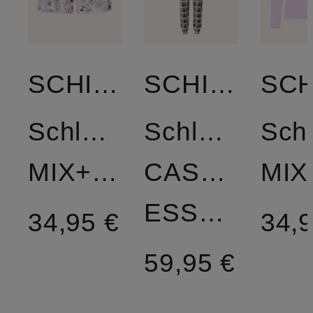
SCHIESSER
SCHIESSER
Schlafshorts
Schlafanzug
Schl
MIX+RELAX
CASUAL
ESSENTIALS
34,95 €
34,9
59,95 €