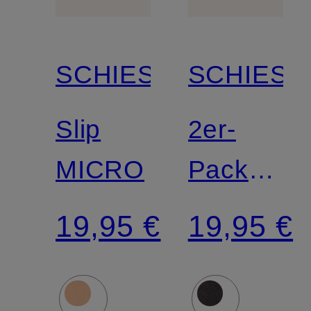
SCHIESSER
SCHIESS
Slip
2er-
MICRO
Pack
Taillenslip
19,95 €
19,95 €
95/5