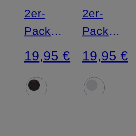
2er-
2er-
Pack
Pack
Slips
Taillenslip
19,95 €
19,95 €
95/5
95/5