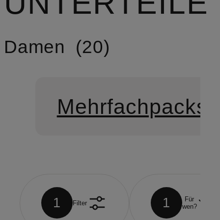
UNTERTEILE
Damen
20
Mehrfachpacks 
1
1
Für
Filter
wen?