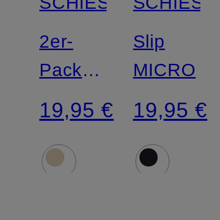
SCHIESSER
SCHIESS
2er-
Slip
Pack
MICRO
Taillenslips
19,95 €
19,95 €
95/5