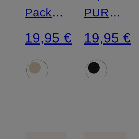
Pack
PURE
Slips
RIB
19,95 €
19,95 €
95/5