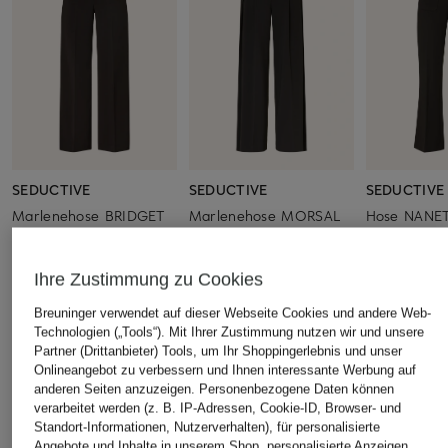
SEDUCTIVE
SEDUCTIVE
SEDUCTIVE
Marlenehose BRIDGET
Marlenehose MORSAL
Hose NANET
KICK
299,99 €
299,95 €
239,95 €
Ihre Zustimmung zu Cookies
Breuninger verwendet auf dieser Webseite Cookies und andere Web-
Technologien („Tools“). Mit Ihrer Zustimmung nutzen wir und unsere
ÄHNLICHE ARTIKEL ENTDECKEN
Partner (Drittanbieter) Tools, um Ihr Shoppingerlebnis und unser
Onlineangebot zu verbessern und Ihnen interessante Werbung auf
anderen Seiten anzuzeigen. Personenbezogene Daten können
verarbeitet werden (z. B. IP-Adressen, Cookie-ID, Browser- und
Standort-Informationen, Nutzerverhalten), für personalisierte
Angebote und Inhalte in unserem Shop, personalisierte Anzeigen