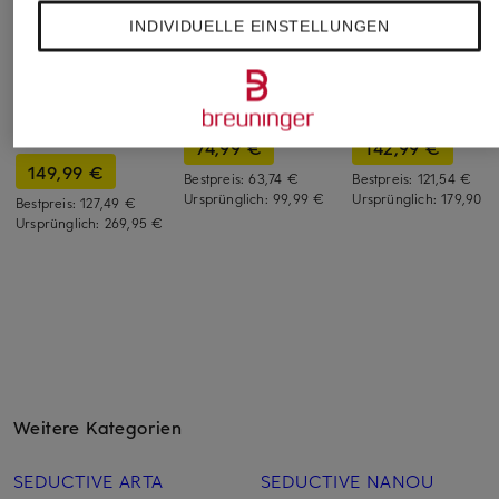
INDIVIDUELLE EINSTELLUNGEN
ROSSI
ELEH
LIU JO
Marlenehose VIAN
Marlenehose
Marlenehose
UNISEX
74,99 €
142,99 €
149,99 €
Bestpreis:
63,74 €
Bestpreis:
121,54 €
Ursprünglich:
99,99 €
Ursprünglich:
179,90 €
Bestpreis:
127,49 €
Ursprünglich:
269,95 €
Weitere Kategorien
SEDUCTIVE ARTA
SEDUCTIVE NANOU