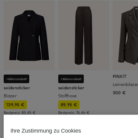
PINXIT
+Aktionsrabatt
+Aktionsrabatt
Leinenblaze
seidensticker
seidensticker
300 €
Blazer
Stoffhose
139,95 €
89,95 €
Bestpreis:
85,45 €
Bestpreis:
76,46 €
Ursprünglich:
199,95 €
Ursprünglich:
179,95 €
Ihre Zustimmung zu Cookies