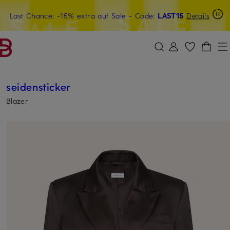
Last Chance: -15% extra auf Sale
20€-Willkommensgutschein mit Beyond sichern
- Code:
LAST15
Details
ZUM HAUPTINHALT ÜBERSPRINGEN
ZUM SUCHFELD ÜBERSPRINGE
seidensticker
Blazer