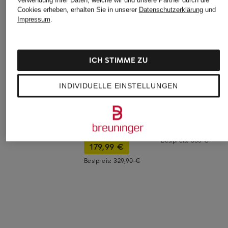
Cookies erheben, erhalten Sie in unserer
Datenschutzerklärung
und
Impressum
.
ICH STIMME ZU
INDIVIDUELLE EINSTELLUNGEN
SANDRO
CLAUDIE PIERLOT
+Aktionsrabatt
Blazer
Blazer
TOMMY HILFIGER
395 €
192,50 €
Blazer
Bestpreis:
385 €
179,99 €
Bestpreis:
329,90 €