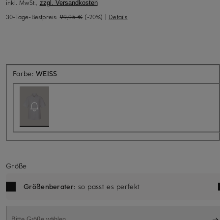
inkl. MwSt.,
zzgl. Versandkosten
30-Tage-Bestpreis:
99,95 €
(-20%)
|
Details
Aktuell nicht verfügbar
Farbe:
WEISS
Größe
Größenberater
: so passt es perfekt
Bitte Größe wählen