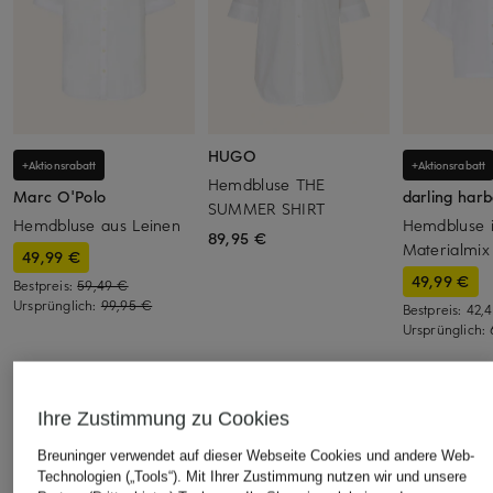
HUGO
+Aktionsrabatt
+Aktionsrabatt
Hemdbluse THE
Marc O'Polo
darling har
SUMMER SHIRT
Hemdbluse aus Leinen
Hemdbluse 
89,95 €
Materialmix
49,99 €
49,99 €
Bestpreis:
59,49 €
Ursprünglich:
99,95 €
Bestpreis:
42,
Ursprünglich:
ÄHNLICHE ARTIKEL ENTDECKEN
Ihre Zustimmung zu Cookies
Breuninger verwendet auf dieser Webseite Cookies und andere Web-
Technologien („Tools“). Mit Ihrer Zustimmung nutzen wir und unsere