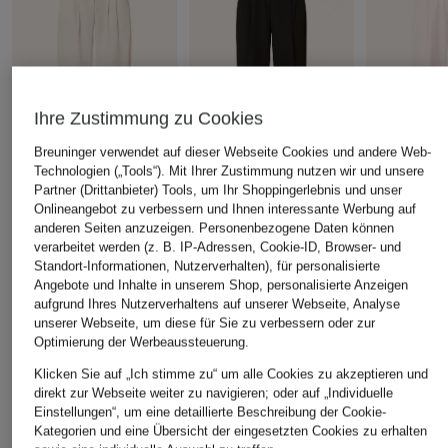
Ihre Zustimmung zu Cookies
Breuninger verwendet auf dieser Webseite Cookies und andere Web-
Technologien („Tools“). Mit Ihrer Zustimmung nutzen wir und unsere
Smith & Soul
Partner (Drittanbieter) Tools, um Ihr Shoppingerlebnis und unser
+Aktionsrabatt
+Aktionsrabatt
Onlineangebot zu verbessern und Ihnen interessante Werbung auf
7/8-Hose
Smith & Soul
Smith & Sou
anderen Seiten anzuzeigen. Personenbezogene Daten können
89,99 €
verarbeitet werden (z. B. IP-Adressen, Cookie-ID, Browser- und
7/8-Hose
7/8-Hose
Standort-Informationen, Nutzerverhalten), für personalisierte
69,99 €
69,99 €
Angebote und Inhalte in unserem Shop, personalisierte Anzeigen
aufgrund Ihres Nutzerverhaltens auf unserer Webseite, Analyse
Bestpreis:
59,49 €
Bestpreis:
59,
unserer Webseite, um diese für Sie zu verbessern oder zur
Ursprünglich:
89,99 €
Ursprünglich:
Optimierung der Werbeaussteuerung.
Klicken Sie auf „Ich stimme zu“ um alle Cookies zu akzeptieren und
ÄHNLICHE ARTIKEL ENTDECKEN
direkt zur Webseite weiter zu navigieren; oder auf „Individuelle
Einstellungen“, um eine detaillierte Beschreibung der Cookie-
Kategorien und eine Übersicht der eingesetzten Cookies zu erhalten