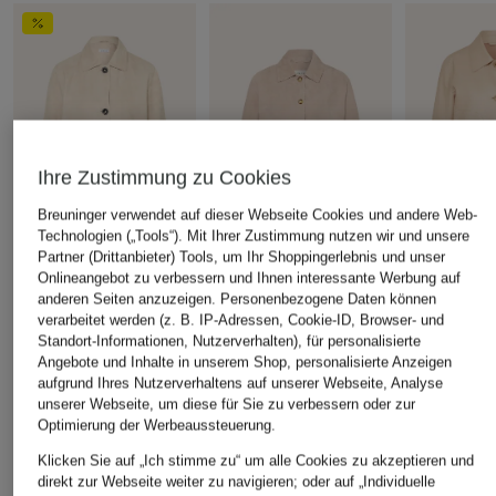
Ihre Zustimmung zu Cookies
Breuninger verwendet auf dieser Webseite Cookies und andere Web-
Technologien („Tools“). Mit Ihrer Zustimmung nutzen wir und unsere
Partner (Drittanbieter) Tools, um Ihr Shoppingerlebnis und unser
Onlineangebot zu verbessern und Ihnen interessante Werbung auf
+Aktionsrabatt
+Aktionsrabatt
+Aktionsrabatt
anderen Seiten anzuzeigen. Personenbezogene Daten können
MRS & HUGS
lilienfels
MILESTONE
verarbeitet werden (z. B. IP-Adressen, Cookie-ID, Browser- und
Standort-Informationen, Nutzerverhalten), für personalisierte
Lederjacke
Lederjacke
Lederjack
Angebote und Inhalte in unserem Shop, personalisierte Anzeigen
139,99 €
279,99 €
259,99 €
aufgrund Ihres Nutzerverhaltens auf unserer Webseite, Analyse
Bestpreis:
299,99 €
Bestpreis:
237,99 €
Bestpreis:
220
unserer Webseite, um diese für Sie zu verbessern oder zur
Ursprünglich:
349,99 €
Ursprünglich:
Optimierung der Werbeaussteuerung.
Klicken Sie auf „Ich stimme zu“ um alle Cookies zu akzeptieren und
direkt zur Webseite weiter zu navigieren; oder auf „Individuelle
ÄHNLICHE ARTIKEL ENTDECKEN