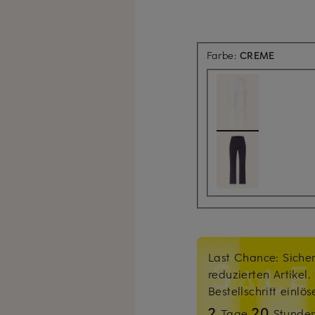
Farbe:
CREME
Last Chance: Sicher
reduzierten Artikel
Bestellschritt einlö
2
20
Tage
Stunde