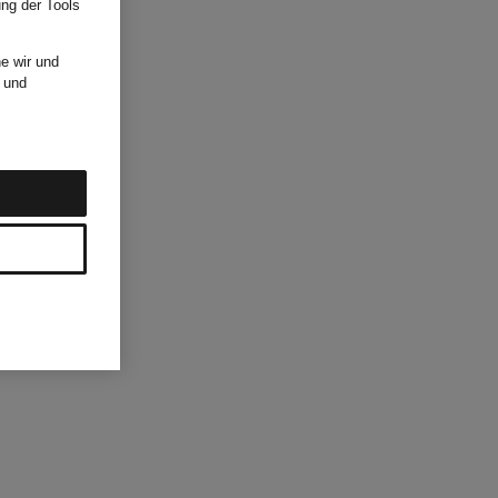
ung der Tools
e wir und
und