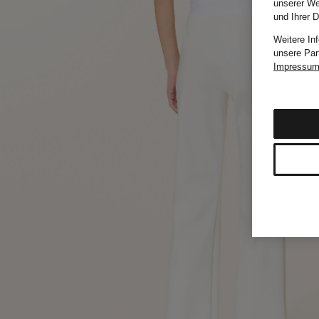
unserer We
und Ihrer 
Weitere In
unsere Par
Impressu