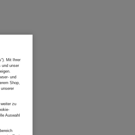
). Mit Ihrer
s und unser
eigen.
wser- und
nserem Shop,
 unserer
.
 weiter zu
ookie-
elle Auswahl
bereich