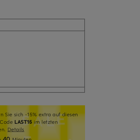
n Sie sich -15% extra auf diesen
. Code
LAST15
im letzten
sen.
Details
40
n
Minuten