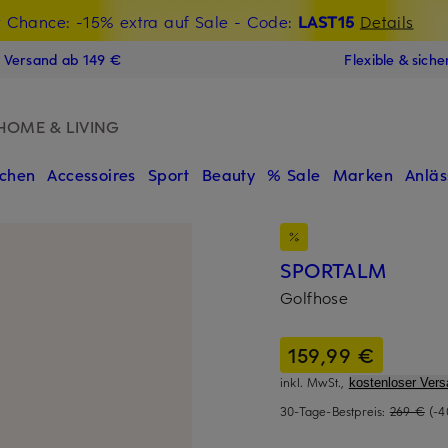
t Chance: -15% extra auf Sale
€-Willkommensgutschein mit Beyond sichern
- Code:
LAST15
Details
N
s Versand ab 149 €
Flexible & sich
HOME & LIVING
chen
Accessoires
Sport
Beauty
% Sale
Marken
Anläs
SPORTALM
Golfhose
159,99 €
inkl. MwSt.,
kostenloser Vers
30-Tage-Bestpreis:
269 €
(-