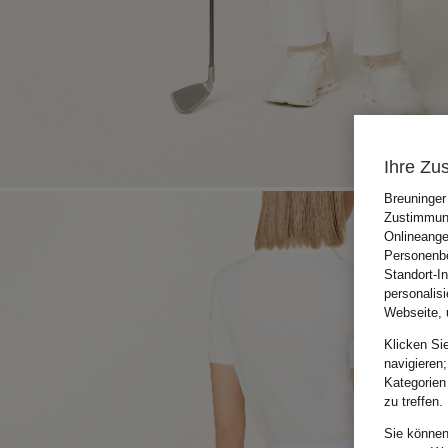
Ihre Zu
Breuninger
Zustimmung
Onlineange
Personenbe
Standort-I
personalis
Webseite, 
Klicken Si
navigieren;
Kategorien
zu treffen.
Sie können