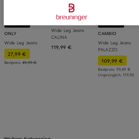
OPUS PANTS
+Aktionsrabatt
+Aktionsrabatt
Wide Leg Jeans
ONLY
CAMBIO
CALINA
Wide Leg Jeans
Wide Leg Jeans
119,99 €
PALAZZO
27,99 €
109,99 €
Bestpreis:
49,99 €
Bestpreis:
93,49 €
Ursprünglich:
179,90 €
Weitere Kategorien