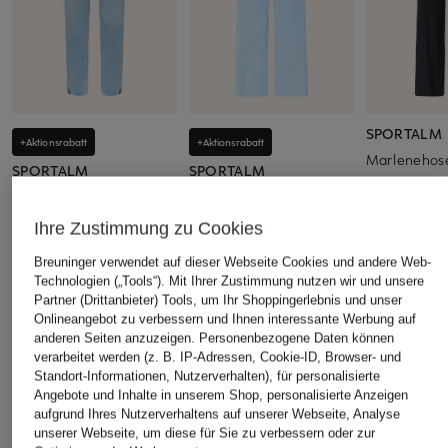
SPORTALM
+Aktionsrabatt
+Aktionsrabatt
Marlenehose
SPORTALM
SPORTALM
199 €
Skinny Jeans
Jersey-Culotte
149,99 €
149,99 €
Ihre Zustimmung zu Cookies
Bestpreis:
127,49 €
Bestpreis:
127,49 €
Breuninger verwendet auf dieser Webseite Cookies und andere Web-
Ursprünglich:
249 €
Ursprünglich:
199 €
Technologien („Tools“). Mit Ihrer Zustimmung nutzen wir und unsere
Partner (Drittanbieter) Tools, um Ihr Shoppingerlebnis und unser
Onlineangebot zu verbessern und Ihnen interessante Werbung auf
anderen Seiten anzuzeigen. Personenbezogene Daten können
ÄHNLICHE ARTIKEL ENTDECKEN
verarbeitet werden (z. B. IP-Adressen, Cookie-ID, Browser- und
Standort-Informationen, Nutzerverhalten), für personalisierte
Angebote und Inhalte in unserem Shop, personalisierte Anzeigen
aufgrund Ihres Nutzerverhaltens auf unserer Webseite, Analyse
unserer Webseite, um diese für Sie zu verbessern oder zur