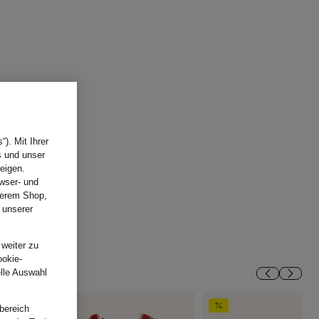
). Mit Ihrer
s und unser
eigen.
wser- und
nserem Shop,
 unserer
.
 weiter zu
ookie-
elle Auswahl
bereich