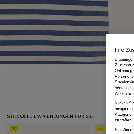
Ihre Zu
Breuninger
Zustimmung
Onlineange
Personenbe
Standort-I
personalis
Webseite, 
Klicken Si
navigieren;
Kategorien
STILVOLLE EMPFEHLUNGEN FÜR SIE
zu treffen.
Sie können