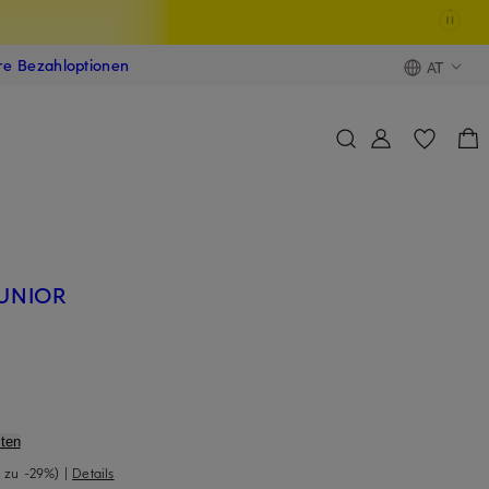
ere Bezahloptionen
AT
JUNIOR
ten
s zu -29%)
|
Details