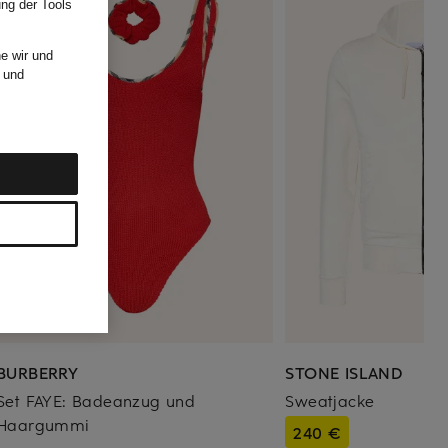
ung der Tools
e wir und
und
BURBERRY
STONE ISLAND
Set FAYE: Badeanzug und
Sweatjacke
Haargummi
240 €