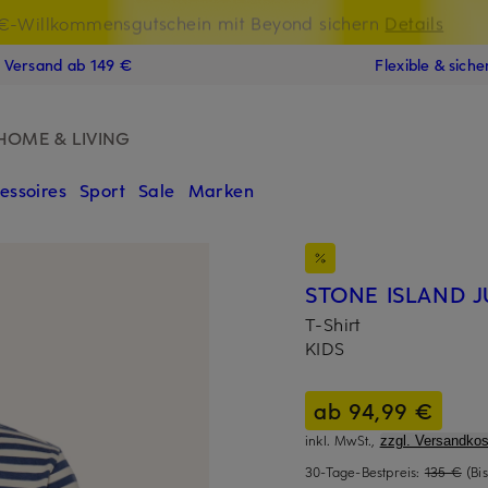
t Chance: -15% extra auf Sale
€-Willkommensgutschein mit Beyond sichern
LAST15
Details
N
s Versand ab 149 €
Flexible & sich
HOME & LIVING
essoires
Sport
Sale
Marken
STONE ISLAND 
T-Shirt
KIDS
ab 94,99 €
inkl. MwSt.,
zzgl. Versandkos
30-Tage-Bestpreis:
135 €
(Bi