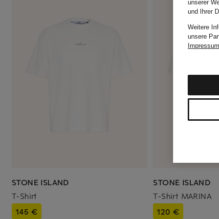
unserer We
und Ihrer 
Weitere In
unsere Par
Impressu
STONE ISLAND
STONE ISLAND
T-Shirt
T-Shirt MARINA
145 €
120 €