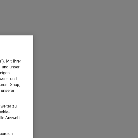
). Mit Ihrer
s und unser
eigen.
wser- und
nserem Shop,
 unserer
.
 weiter zu
ookie-
elle Auswahl
bereich