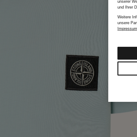
unserer We
und Ihrer 
Weitere In
unsere Par
Impressu