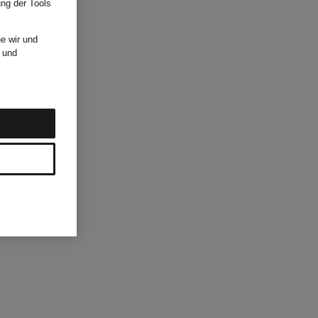
ung der Tools
e wir und
und