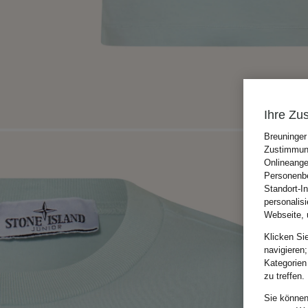
Ihre Zu
Breuninger
Zustimmung
Onlineange
Personenbe
Standort-I
personalis
Webseite, 
Klicken Si
navigieren;
Kategorien
zu treffen.
Sie können