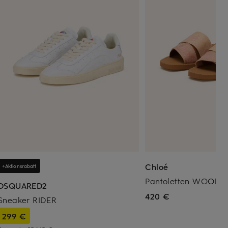
Chloé
+Aktionsrabatt
Pantoletten WOODY
DSQUARED2
420 €
Sneaker RIDER
299 €