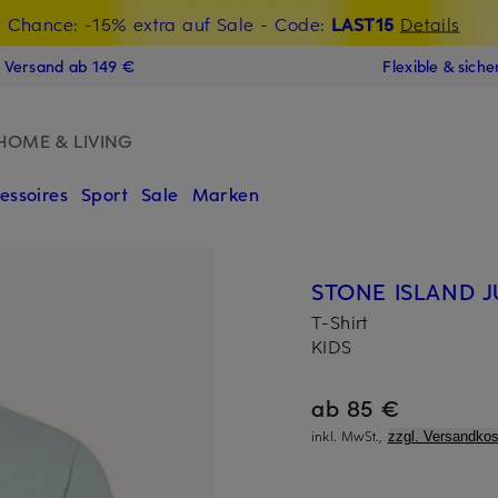
t Chance: -15% extra auf Sale
€-Willkommensgutschein mit Beyond sichern
- Code:
LAST15
Details
N
s Versand ab 149 €
Flexible & sich
HOME & LIVING
essoires
Sport
Sale
Marken
STONE ISLAND 
T-Shirt
KIDS
ab 85 €
inkl. MwSt.,
zzgl. Versandkos