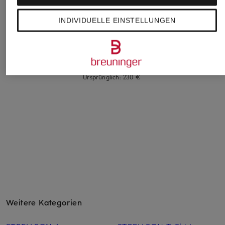
VOYAGEUR Laptop-
VOYAGEUR
HUGO
Tasche DAKOTA
Weekender
INDIVIDUELLE EINSTELLUNGEN
Reisetasche
14 Zoll
OAKLYNN
QUANTIC
180 €
790 €
179,99 €
Bestpreis:
152,99 €
Ursprünglich:
230 €
Weitere Kategorien