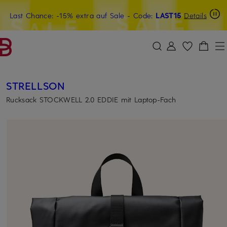
Last Chance: -15% extra auf Sale
20€-Willkommensgutschein mit Beyond sichern
- Code:
LAST15
Details
ZUM HAUPTINHALT ÜBERSPRINGEN
ZUM SUCHFELD ÜBERSPRINGE
STRELLSON
Rucksack STOCKWELL 2.0 EDDIE mit Laptop-Fach