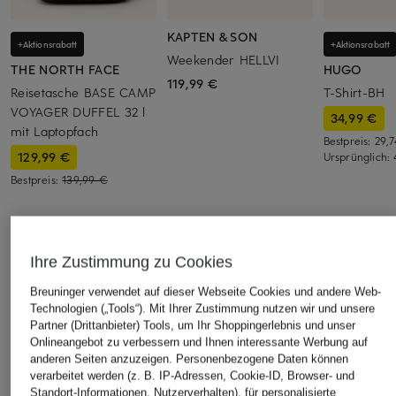
KAPTEN & SON
+Aktionsrabatt
+Aktionsrabatt
Weekender HELLVI
THE NORTH FACE
HUGO
119,99 €
Reisetasche BASE CAMP
T-Shirt-BH
VOYAGER DUFFEL 32 l
34,99 €
mit Laptopfach
Bestpreis:
29,
129,99 €
Ursprünglich:
Bestpreis:
139,99 €
ÄHNLICHE ARTIKEL ENTDECKEN
Ihre Zustimmung zu Cookies
Breuninger verwendet auf dieser Webseite Cookies und andere Web-
Technologien („Tools“). Mit Ihrer Zustimmung nutzen wir und unsere
Partner (Drittanbieter) Tools, um Ihr Shoppingerlebnis und unser
Onlineangebot zu verbessern und Ihnen interessante Werbung auf
anderen Seiten anzuzeigen. Personenbezogene Daten können
verarbeitet werden (z. B. IP-Adressen, Cookie-ID, Browser- und
Standort-Informationen, Nutzerverhalten), für personalisierte