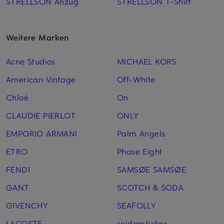
STRELLSON Anzug
STRELLSON T-Shirt
Weitere Marken
Acne Studios
MICHAEL KORS
American Vintage
Off-White
Chloé
On
CLAUDIE PIERLOT
ONLY
EMPORIO ARMANI
Palm Angels
ETRO
Phase Eight
FENDI
SAMSØE SAMSØE
GANT
SCOTCH & SODA
GIVENCHY
SEAFOLLY
LACOSTE
seidensticker