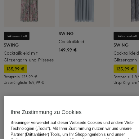
SWING
+Aktionsrabatt
+Aktionsrabatt
Cocktailkleid
SWING
SWING
149,99 €
Cocktailkleid mit
Cocktailklei
Glitzergarn und Plissees
Glitzergarn 
135,99 €
135,99 €
Bestpreis:
125,99 €
Bestpreis:
118
Ursprünglich:
169,99 €
Ursprünglich:
ÄHNLICHE ARTIKEL ENTDECKEN
Ihre Zustimmung zu Cookies
Breuninger verwendet auf dieser Webseite Cookies und andere Web-
Technologien („Tools“). Mit Ihrer Zustimmung nutzen wir und unsere
Partner (Drittanbieter) Tools, um Ihr Shoppingerlebnis und unser