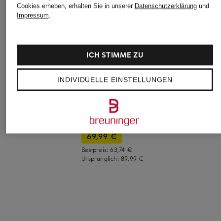
Cookies erheben, erhalten Sie in unserer
Datenschutzerklärung
und
Impressum
.
ICH STIMME ZU
lilienfels
SEDUCTIVE
+Aktionsrabatt
INDIVIDUELLE EINSTELLUNGEN
Marlenehose
Marlenehose ARTA
CARTOON
139,99 €
289,95 €
Paperbag-Hose mit
Leinen
69,99 €
Bestpreis:
63,74 €
Ursprünglich:
89,99 €