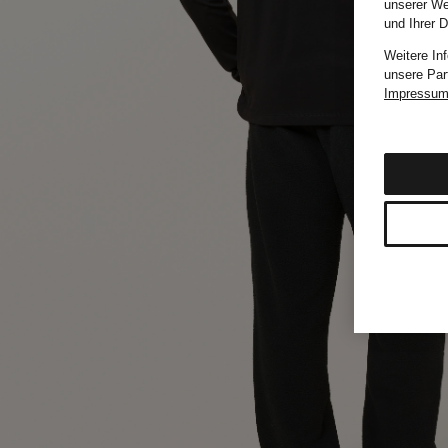
unserer We
und Ihrer 
Weitere In
unsere Par
Impressu