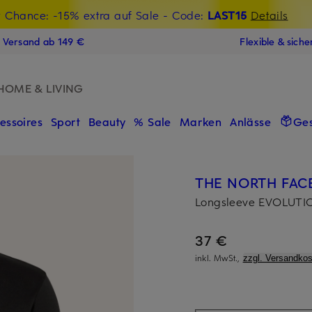
t Chance: -15% extra auf Sale
€-Willkommensgutschein mit Beyond sichern
- Code:
LAST15
Details
N
s Versand ab 149 €
Flexible & sich
HOME & LIVING
essoires
Sport
Beauty
% Sale
Marken
Anlässe
Ge
THE NORTH FAC
Longsleeve EVOLUT
37 €
inkl. MwSt.,
zzgl. Versandkos