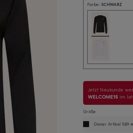
Farbe:
SCHWARZ
Jetzt Neukunde wer
WELCOME15
im let
Größe
Dieser Artikel fällt
n