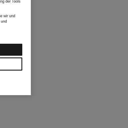
ung der Tools
e wir und
und