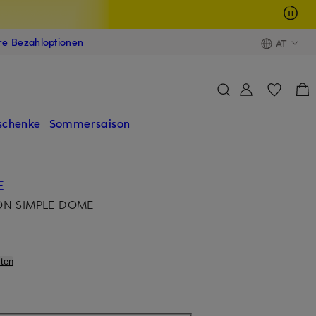
ere Bezahloptionen
AT
schenke
Sommersaison
E
ION SIMPLE DOME
ten