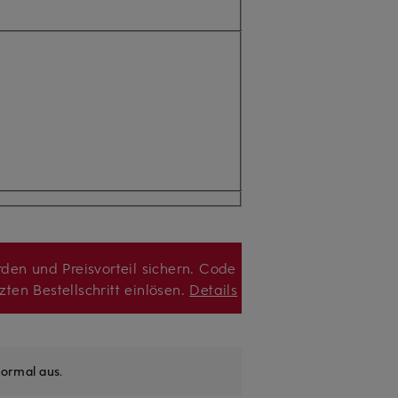
den und Preisvorteil sichern. Code
zten Bestellschritt einlösen.
Details
ormal aus
.