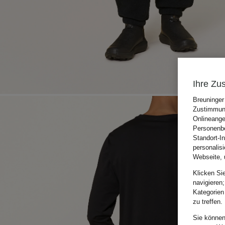
Ihre Zu
Breuninger
Zustimmung
Onlineange
Personenbe
Standort-I
personalis
Webseite, 
Klicken Si
navigieren;
Kategorien
zu treffen.
Sie können