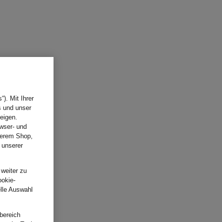
). Mit Ihrer
s und unser
eigen.
wser- und
nserem Shop,
 unserer
.
 weiter zu
ookie-
elle Auswahl
bereich