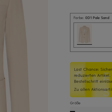
Farbe:
0D1 Pale Sand
Last Chance: Sicher
reduzierten Artikel
Bestellschritt einlö
Zu allen Aktionsarti
Größe