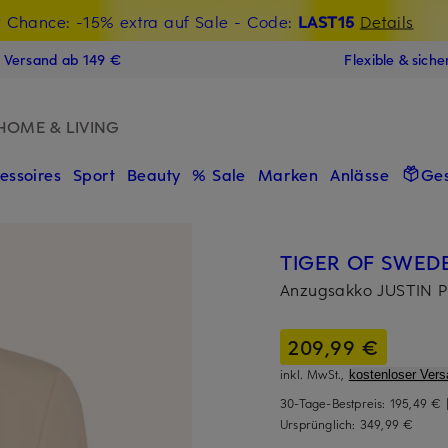
t Chance: -15% extra auf Sale
€-Willkommensgutschein mit Beyond sichern
- Code:
LAST15
Details
N
s Versand ab 149 €
Flexible & sich
HOME & LIVING
essoires
Sport
Beauty
% Sale
Marken
Anlässe
Ge
TIGER OF SWED
Anzugsakko JUSTIN P 
209,99 €
inkl. MwSt.,
kostenloser Vers
30-Tage-Bestpreis:
195,49 €
Ursprünglich:
349,99 €