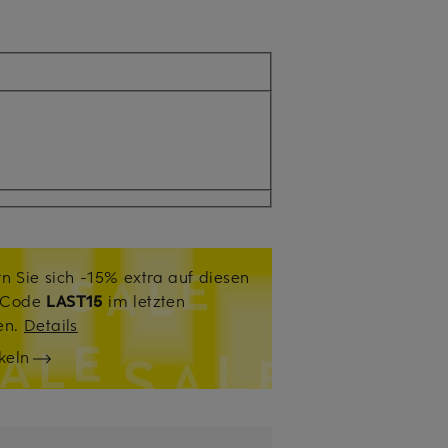
n Sie sich -15% extra auf diesen
. Code
LAST15
im letzten
sen.
Details
keln