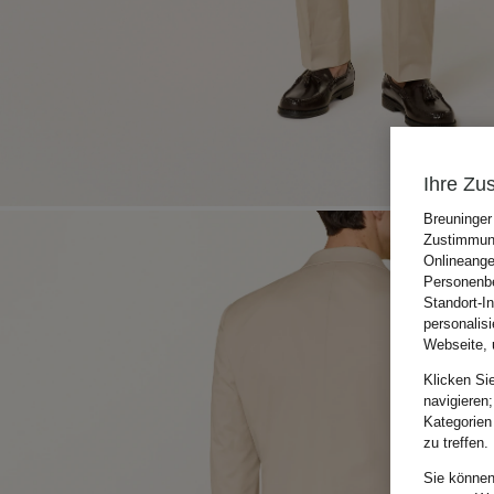
Ihre Zu
Breuninger
Zustimmung
Onlineange
Personenbe
Standort-I
personalis
Webseite, 
Klicken Si
navigieren;
Kategorien
zu treffen.
Sie können