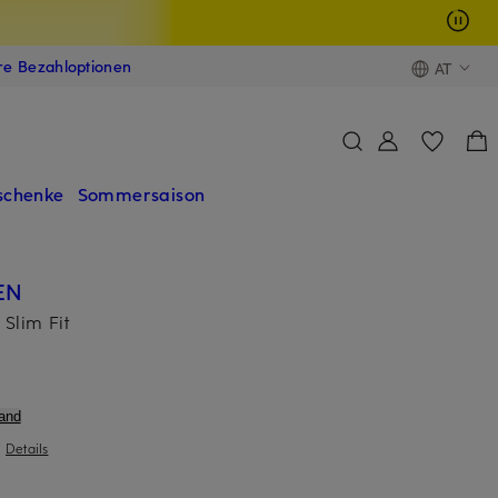
ere Bezahloptionen
AT
schenke
Sommersaison
EN
Slim Fit
and
|
Details