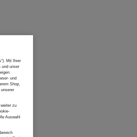
). Mit Ihrer
s und unser
eigen.
wser- und
nserem Shop,
 unserer
.
 weiter zu
ookie-
elle Auswahl
bereich