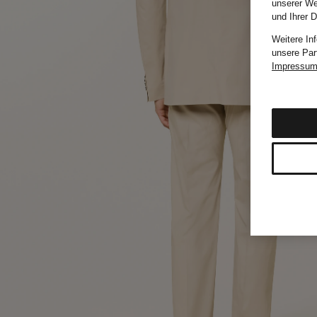
unserer We
und Ihrer 
Weitere In
unsere Par
Impressu