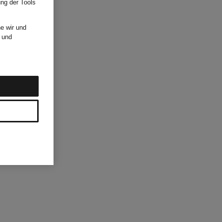
ung der Tools
e wir und
und