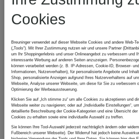
ROCCA
Cookies
OLYMP
CODELLO
Breuninger verwendet auf dieser Webseite Cookies und andere Web-Te
SIGNAT
(„Tools“). Mit Ihrer Zustimmung nutzen wir und unsere Partner (Drittanbi
um Ihr Shoppingerlebnis und unser Onlineangebot zu verbessern und I
interessante Werbung auf anderen Seiten anzuzeigen. Personenbezog
dea
können verarbeitet werden (z. B. IP-Adressen, Cookie-ID, Browser- und
Informationen, Nutzerverhalten), für personalisierte Angebote und Inhal
STAND
Shop, personalisierte Anzeigen aufgrund Ihres Nutzerverhaltens auf un
Webseite, Analyse unserer Webseite, um diese für Sie zu verbessern o
kudibal
Optimierung der Werbeaussteuerung.
STUDIO
Klicken Sie auf „Ich stimme zu“ um alle Cookies zu akzeptieren und dir
Webseite weiter zu navigieren; oder auf „Individuelle Einstellungen“, u
detaillierte Beschreibung der Cookie-Kategorien und eine Übersicht der
heidi
Cookies zu erhalten sowie eine individuelle Auswahl zu treffen.
SUNDEK
Sie können Ihre Tool-Auswahl jederzeit nachträglich ändern oder widerr
Fußbereich unserer Webseite). Der Widerruf hat jedoch keine Auswirku
klein
bisherige Verwendung der Tools und Ihrer Daten.
Sie können
hier
den E