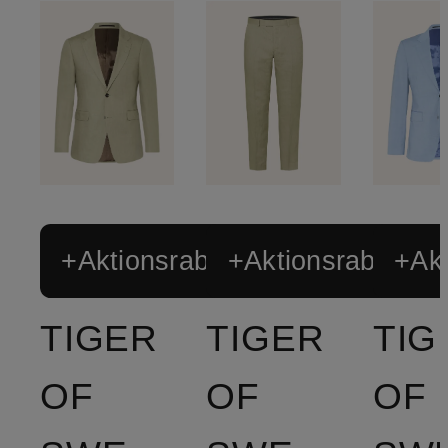
+Aktionsrabatt
+Aktionsrabatt
+Akt
TIGER
TIGER
TIG
OF
OF
OF