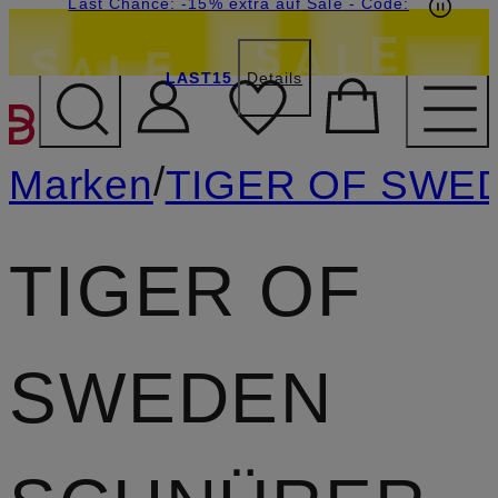
20€-Willkommensgutschein mit Beyond sichern
Last Chance: -15% extra auf Sale
- Code:
LAST15
Details
ZUM HAUPTINHALT ÜBE
/
Marken
TIGER OF SWE
TIGER OF
SWEDEN