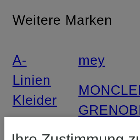
Weitere Marken
A-
mey
Linien
MONCLE
Kleider
GRENOB
CINZIA
Ihre Zustimmung z
MYMARIN