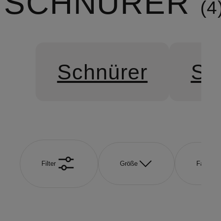
SCHNÜRER
4
Schnürer
Sn
Filter
Größe
Farbe