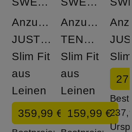
SWEDEN
SWEDEN
Anzugsakko
Anzughose
Anz
JUSTIN
TENUTA
JUS
Slim Fit
Slim Fit
Slim
aus
aus
27
Leinen
Leinen
Bestp
359,99 €
159,99 €
237,
Ursp