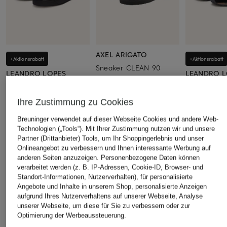
AXEL ARIGATO
+Aktionsrabatt
+Aktionsrabatt
Sneaker CLEAN 90
LEANDRO LOPES
LEANDRO L
230 €
Sneaker EZIO
Sneaker VI
295,99 €
295,99 €
Ihre Zustimmung zu Cookies
Bestpreis:
251,59 €
Bestpreis:
251
Breuninger verwendet auf dieser Webseite Cookies und andere Web-
Ursprünglich:
370 €
Ursprünglich:
Technologien („Tools“). Mit Ihrer Zustimmung nutzen wir und unsere
Partner (Drittanbieter) Tools, um Ihr Shoppingerlebnis und unser
Onlineangebot zu verbessern und Ihnen interessante Werbung auf
anderen Seiten anzuzeigen. Personenbezogene Daten können
ÄHNLICHE ARTIKEL ENTDECKEN
verarbeitet werden (z. B. IP-Adressen, Cookie-ID, Browser- und
Standort-Informationen, Nutzerverhalten), für personalisierte
Angebote und Inhalte in unserem Shop, personalisierte Anzeigen
aufgrund Ihres Nutzerverhaltens auf unserer Webseite, Analyse
unserer Webseite, um diese für Sie zu verbessern oder zur
Optimierung der Werbeaussteuerung.