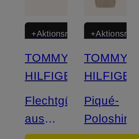
+Aktionsrabatt
+Aktionsraba
TOMMY
TOMMY
HILFIGER
HILFIGE
Flechtgürtel
Piqué-
aus
Poloshirt
Leder