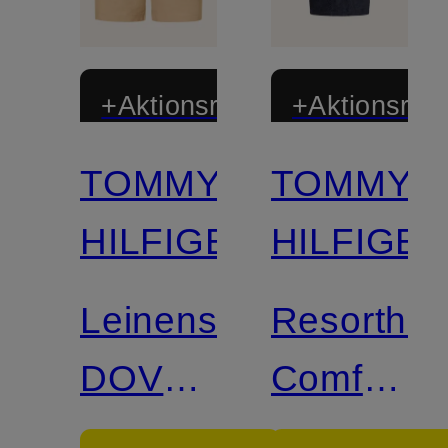
+Aktionsrabatt
+Aktionsraba
TOMMY
TOMMY
HILFIGER
HILFIGE
Leinenshorts
Resorthe
DOVER
Comfort
Regular
Fit aus