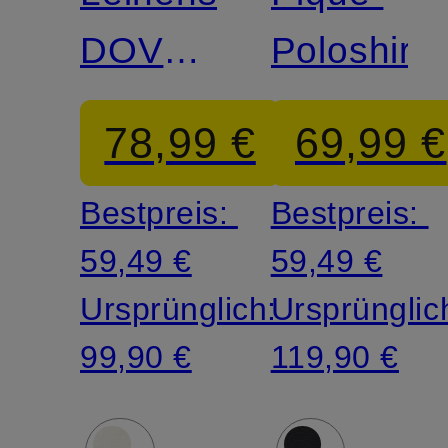
DOVER
Poloshirt
Regular
78,99 €
69,99 €
Fit
Bestpreis:
Bestpreis:
59,49 €
59,49 €
Ursprünglich:
Ursprünglic
99,90 €
119,90 €