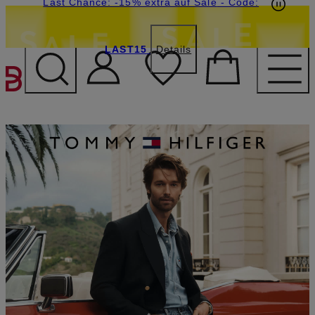
20€-Willkommensgutschein mit Beyond sichern
Last Chance: -15% extra auf Sale
- Code:
LAST15
Details
ZUM HAUPTINHALT ÜBE