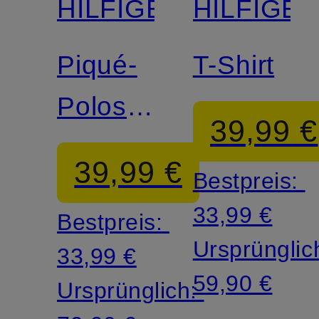
HILFIGER
HILFIGE
Piqué-
T-Shirt
Poloshirt
39,99 €
Regular
39,99 €
Bestpreis:
Fit
33,99 €
Bestpreis:
Ursprünglic
33,99 €
59,90 €
Ursprünglich: