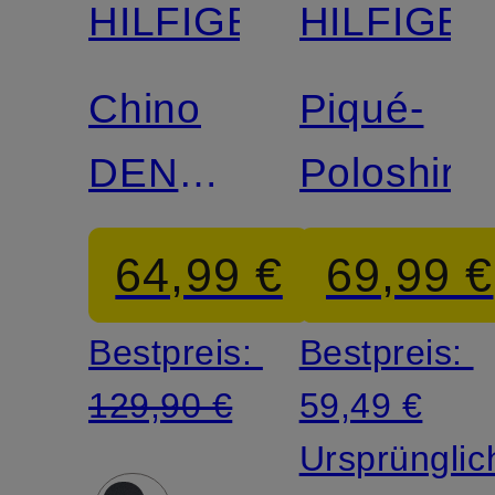
HILFIGER
HILFIGE
Chino
Piqué-
DENTON
Poloshirt
Straight
64,99 €
69,99 €
Fit
Bestpreis:
Bestpreis:
129,90 €
59,49 €
Ursprünglic