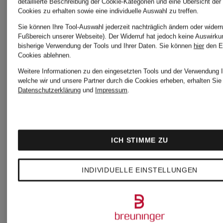
Match
detaillierte Beschreibung der Cookie-Kategorien und eine Übersicht der
HILFIGER
HILFIGE
Cookies zu erhalten sowie eine individuelle Auswahl zu treffen.
Sie können Ihre Tool-Auswahl jederzeit nachträglich ändern oder widerr
Fußbereich unserer Webseite). Der Widerruf hat jedoch keine Auswirku
Piqué-
Piqué-
bisherige Verwendung der Tools und Ihrer Daten.
Sie können
hier
den E
Cookies ablehnen.
Weitere Informationen zu den eingesetzten Tools und der Verwendung I
Poloshirt
Poloshirt
welche wir und unsere Partner durch die Cookies erheben, erhalten Sie 
Datenschutzerklärung
und
Impressum
.
Regular
Regular
64,99 €
44,99 €
Fit
Fit
ICH STIMME ZU
Bestpreis:
Bestpreis:
INDIVIDUELLE EINSTELLUNGEN
53,99 €
38,24 €
Ursprünglich:
Ursprünglic