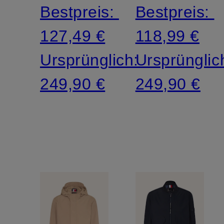
Bestpreis:
Bestpreis:
127,49 €
118,99 €
Ursprünglich:
Ursprünglic
249,90 €
249,90 €