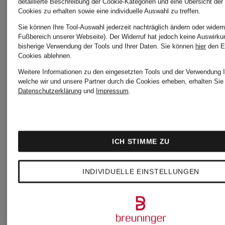
detaillierte Beschreibung der Cookie-Kategorien und eine Übersicht der
Cookies zu erhalten sowie eine individuelle Auswahl zu treffen.
Kategorien
Sie können Ihre Tool-Auswahl jederzeit nachträglich ändern oder widerr
Fußbereich unserer Webseite). Der Widerruf hat jedoch keine Auswirku
bisherige Verwendung der Tools und Ihrer Daten.
Sie können
hier
den E
Cookies ablehnen.
Weitere Informationen zu den eingesetzten Tools und der Verwendung I
welche wir und unsere Partner durch die Cookies erheben, erhalten Sie 
Blaue
TOMMY
Datenschutzerklärung
und
Impressum
.
TOMMY
HILFIGE
ICH STIMME ZU
HILFIGER
Mantel
INDIVIDUELLE EINSTELLUNGEN
Pullover
Damen