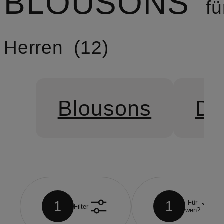
BLOUSONS
fü
Herren
12
Blousons
Da
1
1
Für
Filter
wen?