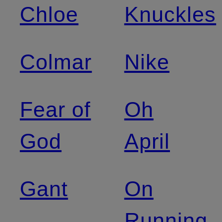
Chloe
Knuckles
Colmar
Nike
Fear of
Oh
God
April
Gant
On
Running