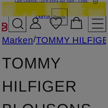
20€-Willkommensgutschein mit Beyond sichern
Last Chance: -15% extra auf Sale
- Code:
LAST15
Details
ZUM HAUPTINHALT ÜBE
/
Marken
TOMMY HILFIG
TOMMY
HILFIGER