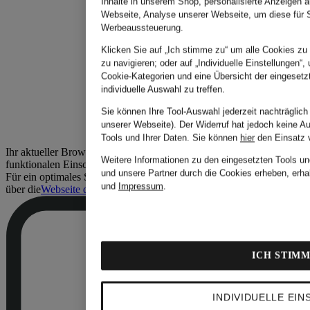
Inhalte in unserem Shop, personalisierte Anzeigen a
Webseite, Analyse unserer Webseite, um diese für S
Werbeaussteuerung.
Klicken Sie auf „Ich stimme zu“ um alle Cookies zu 
zu navigieren; oder auf „Individuelle Einstellungen“,
Cookie-Kategorien und eine Übersicht der eingesetz
individuelle Auswahl zu treffen.
Sie können Ihre Tool-Auswahl jederzeit nachträglich
unserer Webseite). Der Widerruf hat jedoch keine A
Tools und Ihrer Daten.
Sie können
hier
den Einsatz 
Ihr aktueller Browser ist leider veraltet, wodurch es zu visuellen und
Weitere Informationen zu den eingesetzten Tools un
funktionalen Einschränkungen kommen kann.
und unsere Partner durch die Cookies erheben, erha
Für ein optimales Shopping-Erlebnis empfehlen wir, Ihren Browser
und
Impressum
.
über die
Webseite des Browser-Anbieters
ICH STIMM
INDIVIDUELLE EI