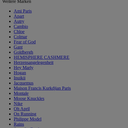
Weitere Marken
Ami Paris
Apart
Autry
Cambio
Chloe
Colmar
Fear of God
Gant
Goldbergh
HEMISPHERE CASHMERE
Herzensangelegenheit
Hey Marly
Hogan
Inuikii
Jacquemus
Maison Francis Kurkdjian Paris
Montale
Moose Knuckles
Nike
Oh April
On Running
Philippe Model
Rains