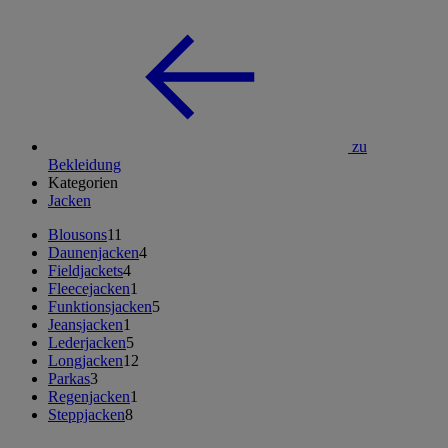
zu
Bekleidung
Kategorien
Jacken
Blousons
11
Daunenjacken
4
Fieldjackets
4
Fleecejacken
1
Funktionsjacken
5
Jeansjacken
1
Lederjacken
5
Longjacken
12
Parkas
3
Regenjacken
1
Steppjacken
8