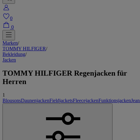
0
0
Marken
/
TOMMY HILFIGER
/
Bekleidung
/
Jacken
TOMMY HILFIGER Regenjacken
für
Herren
1
Blousons
Daunenjacken
Fieldjackets
Fleecejacken
Funktionsjacken
Jean