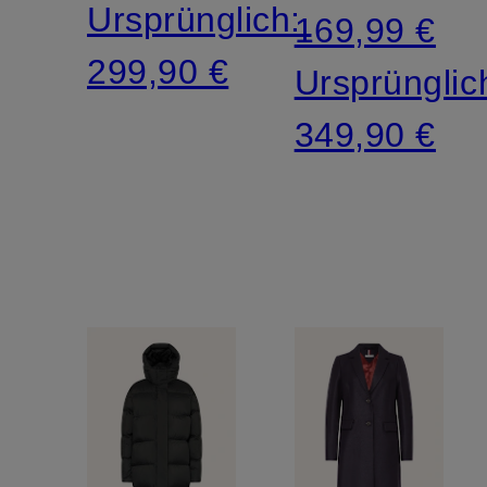
Ursprünglich:
169,99 €
299,90 €
Ursprünglic
349,90 €