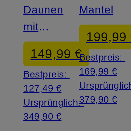
Daunenmantel
Mantel
mit
199,99
abnehmbarem
149,99 €
Bestpreis:
Kunstpelz
169,99 €
Bestpreis:
Ursprünglic
127,49 €
379,90 €
Ursprünglich:
349,90 €