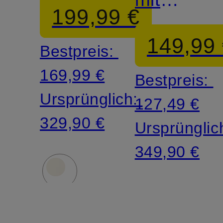
199,99 €
abnehmba
149,99
Bestpreis:
Kapuze
169,99 €
Bestpreis:
Ursprünglich:
127,49 €
329,90 €
Ursprünglic
349,90 €