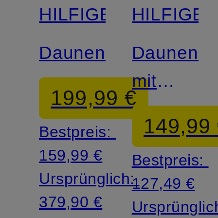
HILFIGER
HILFIGE
Daunenmantel
Daunenma
mit
199,99 €
abnehmba
149,99
Bestpreis:
Kapuze
159,99 €
Bestpreis:
Ursprünglich:
127,49 €
379,90 €
Ursprünglic