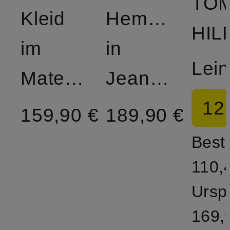
TO
Kleid
Hemdblusenkl
im
in
Materialmix
Jeansoptik
12
159,90 €
189,90 €
Bestp
110,
Ursp
169,