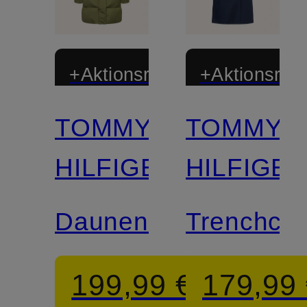
+Aktionsrabatt
+Aktionsraba
TOMMY
TOMMY
HILFIGER
HILFIGE
Daunenmantel
Trenchcoa
199,99 €
179,99