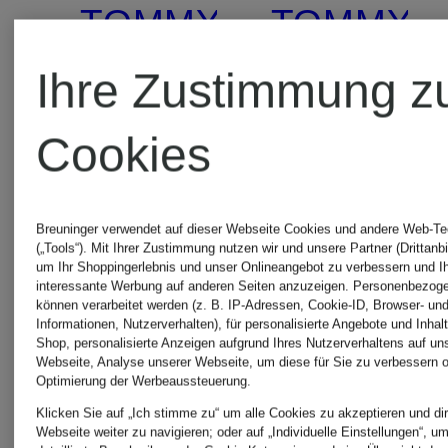
TOMMY
TOMMY
HILFIGER
HILFIGE
Ihre Zustimmung z
Cookies
Wollmantel
Trenchcoa
Breuninger verwendet auf dieser Webseite Cookies und andere Web-Te
239,99 €
159,99
(„Tools“). Mit Ihrer Zustimmung nutzen wir und unsere Partner (Drittanbi
um Ihr Shoppingerlebnis und unser Onlineangebot zu verbessern und I
interessante Werbung auf anderen Seiten anzuzeigen. Personenbezog
können verarbeitet werden (z. B. IP-Adressen, Cookie-ID, Browser- und
Bestpreis:
Bestpreis:
Informationen, Nutzerverhalten), für personalisierte Angebote und Inhal
Shop, personalisierte Anzeigen aufgrund Ihres Nutzerverhaltens auf un
203,99 €
143,99 €
Webseite, Analyse unserer Webseite, um diese für Sie zu verbessern o
Optimierung der Werbeaussteuerung.
Ursprünglich:
Ursprünglic
Klicken Sie auf „Ich stimme zu“ um alle Cookies zu akzeptieren und dir
Webseite weiter zu navigieren; oder auf „Individuelle Einstellungen“, u