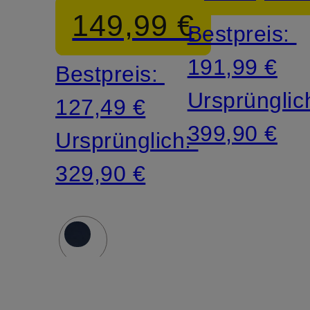
abnehmbarer
149,99 €
Bestpreis:
Kapuze
191,99 €
Bestpreis:
Ursprünglic
127,49 €
399,90 €
Ursprünglich:
329,90 €