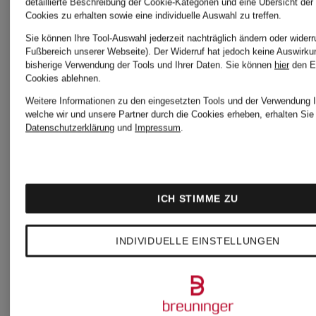
detaillierte Beschreibung der Cookie-Kategorien und eine Übersicht der
399,90 €
349,90 €
Cookies zu erhalten sowie eine individuelle Auswahl zu treffen.
Sie können Ihre Tool-Auswahl jederzeit nachträglich ändern oder widerr
Fußbereich unserer Webseite). Der Widerruf hat jedoch keine Auswirku
bisherige Verwendung der Tools und Ihrer Daten.
Sie können
hier
den E
Cookies ablehnen.
Weitere Informationen zu den eingesetzten Tools und der Verwendung I
welche wir und unsere Partner durch die Cookies erheben, erhalten Sie 
Datenschutzerklärung
und
Impressum
.
ICH STIMME ZU
INDIVIDUELLE EINSTELLUNGEN
+Aktionsrabatt
+Aktionsraba