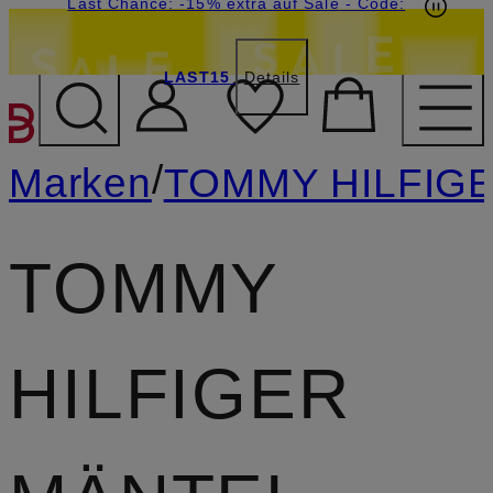
20€-Willkommensgutschein mit Beyond sichern
Last Chance: -15% extra auf Sale
- Code:
LAST15
Details
ZUM HAUPTINHALT ÜBE
/
Marken
TOMMY HILFIG
TOMMY
HILFIGER