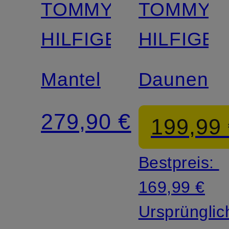
TOMMY
TOMMY
HILFIGER
HILFIGE
Mantel
Daunenma
279,90 €
199,99
Bestpreis:
169,99 €
Ursprünglic