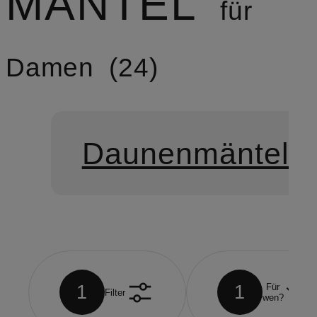
MÄNTEL
für
Damen
24
Daunenmäntel
1
1
Für
Filter
wen?