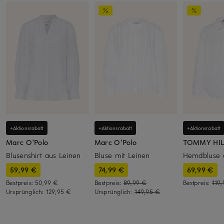
+Aktionsrabatt
+Aktionsrabatt
+Aktionsrabatt
Marc O'Polo
Marc O'Polo
TOMMY HIL
Blusenshirt aus Leinen
Bluse mit Leinen
Hemdbluse 
59,99 €
74,99 €
69,99 €
Bestpreis:
50,99 €
Bestpreis:
89,99 €
Bestpreis:
119
Ursprünglich:
129,95 €
Ursprünglich:
149,95 €