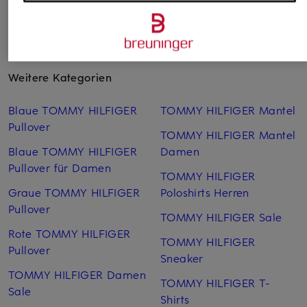
Weitere Kategorien
Blaue TOMMY HILFIGER
TOMMY HILFIGER Mantel
Pullover
TOMMY HILFIGER Mantel
Blaue TOMMY HILFIGER
Damen
Pullover für Damen
TOMMY HILFIGER
Graue TOMMY HILFIGER
Poloshirts Herren
Pullover
TOMMY HILFIGER Sale
Rote TOMMY HILFIGER
TOMMY HILFIGER
Pullover
Sneaker
TOMMY HILFIGER Damen
TOMMY HILFIGER T-
Sale
Shirts