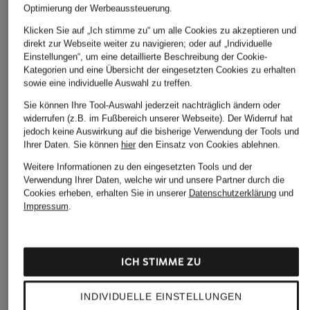
Optimierung der Werbeaussteuerung.
Klicken Sie auf „Ich stimme zu“ um alle Cookies zu akzeptieren und
direkt zur Webseite weiter zu navigieren; oder auf „Individuelle
Einstellungen“, um eine detaillierte Beschreibung der Cookie-
Kategorien und eine Übersicht der eingesetzten Cookies zu erhalten
sowie eine individuelle Auswahl zu treffen.
Sie können Ihre Tool-Auswahl jederzeit nachträglich ändern oder
widerrufen (z.B. im Fußbereich unserer Webseite). Der Widerruf hat
SoSUE
Soluzione
jedoch keine Auswirkung auf die bisherige Verwendung der Tools und
+Aktionsrabatt
Ihrer Daten.
Sie können
hier
den Einsatz von Cookies ablehnen.
Hemdbluse
Hemdbluse
JOOP!
229,99 €
199,99 €
Weitere Informationen zu den eingesetzten Tools und der
Hemdbluse BIBI aus
Verwendung Ihrer Daten, welche wir und unsere Partner durch die
Jersey
Cookies erheben, erhalten Sie in unserer
Datenschutzerklärung
und
Impressum
.
79,99 €
Bestpreis:
67,99 €
Ursprünglich:
139,99 €
ICH STIMME ZU
INDIVIDUELLE EINSTELLUNGEN