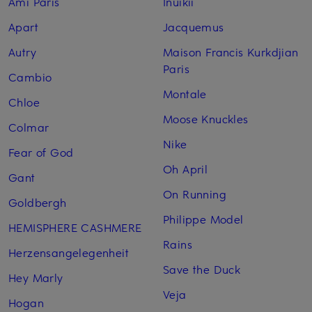
Ami Paris
Inuikii
Apart
Jacquemus
Autry
Maison Francis Kurkdjian
Paris
Cambio
Montale
Chloe
Moose Knuckles
Colmar
Nike
Fear of God
Oh April
Gant
On Running
Goldbergh
Philippe Model
HEMISPHERE CASHMERE
Rains
Herzensangelegenheit
Save the Duck
Hey Marly
Veja
Hogan