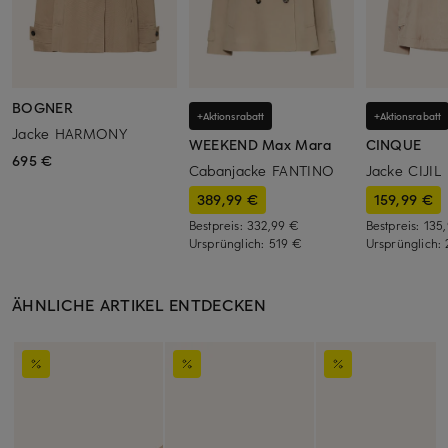
BOGNER
+Aktionsrabatt
+Aktionsrabatt
Jacke HARMONY
WEEKEND Max Mara
CINQUE
695 €
Cabanjacke FANTINO
Jacke CIJIL
389,99 €
159,99 €
Bestpreis:
332,99 €
Bestpreis:
135
Ursprünglich:
519 €
Ursprünglich:
ÄHNLICHE ARTIKEL ENTDECKEN