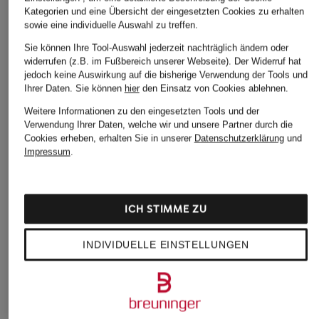
Kategorien und eine Übersicht der eingesetzten Cookies zu erhalten
+Aktionsrabatt
+Aktionsrabatt
+Aktionsrabatt
sowie eine individuelle Auswahl zu treffen.
ARMEDANGELS
lilienfels
Marc O'Polo
Sie können Ihre Tool-Auswahl jederzeit nachträglich ändern oder
widerrufen (z.B. im Fußbereich unserer Webseite). Der Widerruf hat
Cabanjacke MAJELAA
Lederjacke
Overjacket
jedoch keine Auswirkung auf die bisherige Verwendung der Tools und
179,99 €
279,99 €
79,99 €
Ihrer Daten.
Sie können
hier
den Einsatz von Cookies ablehnen.
Bestpreis:
152,99 €
Bestpreis:
237,99 €
Bestpreis:
159,95 €
Weitere Informationen zu den eingesetzten Tools und der
Ursprünglich:
349,90 €
Ursprünglich:
349,99 €
Verwendung Ihrer Daten, welche wir und unsere Partner durch die
Cookies erheben, erhalten Sie in unserer
Datenschutzerklärung
und
Impressum
.
ICH STIMME ZU
INDIVIDUELLE EINSTELLUNGEN
Weitere Kategorien
Blaue TOMMY HILFIGER
TOMMY HILFIGER Mantel