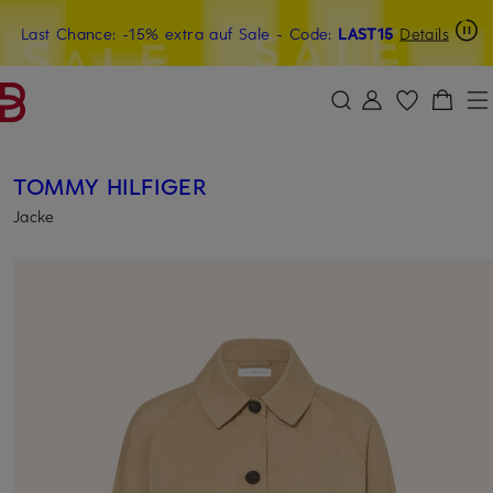
Last Chance: -15% extra auf Sale
20€-Willkommensgutschein mit Beyond sichern
- Code:
LAST15
Details
ZUM HAUPTINHALT ÜBERSPRINGEN
ZUM SUCHFELD ÜBERSPRINGE
TOMMY HILFIGER
Jacke