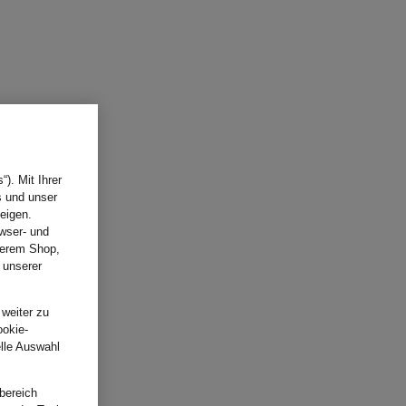
). Mit Ihrer
s und unser
eigen.
wser- und
nserem Shop,
 unserer
.
 weiter zu
ookie-
elle Auswahl
bereich