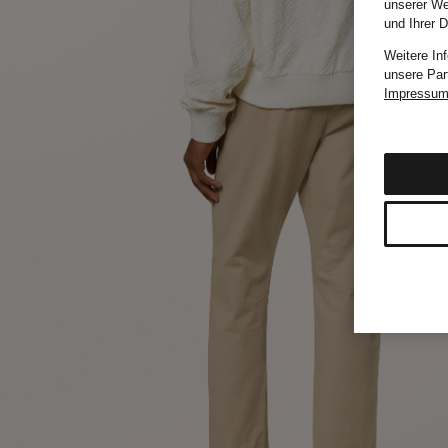
unserer We
und Ihrer 
Weitere In
unsere Par
Impressu