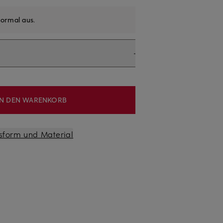
ormal aus
.
IN DEN WARENKORB
sform und Material