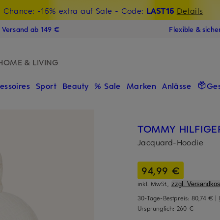
t Chance: -15% extra auf Sale
€-Willkommensgutschein mit Beyond sichern
- Code:
LAST15
Details
N
s Versand ab 149 €
Flexible & sich
HOME & LIVING
essoires
Sport
Beauty
% Sale
Marken
Anlässe
Ge
TOMMY HILFIGE
Jacquard-Hoodie
94,99 €
inkl. MwSt.,
zzgl. Versandkos
30-Tage-Bestpreis:
80,74 €
|
Ursprünglich:
260 €