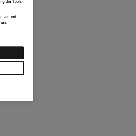
ung der Tools
e wir und
und