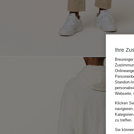
Ihre Zu
Breuninger
Zustimmung
Onlineange
Personenbe
Standort-I
personalis
Webseite, 
Klicken Si
navigieren;
Kategorien
zu treffen.
Sie können