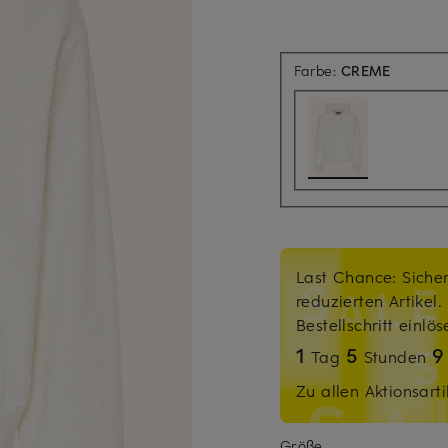
Farbe:
CREME
Last Chance: Sicher
reduzierten Artikel
Bestellschritt einlö
1
5
Tag
Stunden
Zu allen Aktionsarti
Größe