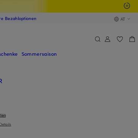
ere Bezahloptionen
AT
schenke
Sommersaison
R
ten
Details