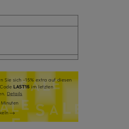
n Sie sich -15% extra auf diesen
. Code
LAST15
im letzten
sen.
Details
9
Minuten
keln