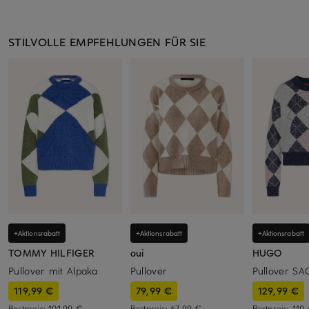
STILVOLLE EMPFEHLUNGEN FÜR SIE
+Aktionsrabatt
+Aktionsrabatt
+Aktionsrabatt
TOMMY HILFIGER
oui
HUGO
Pullover mit Alpaka
Pullover
Pullover S
119,99 €
79,99 €
129,99 €
Bestpreis:
101,99 €
Bestpreis:
67,99 €
Bestpreis:
110