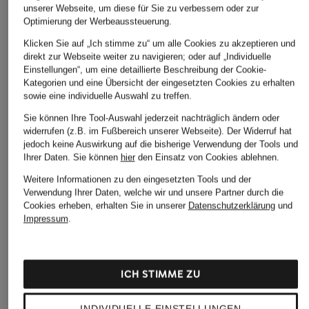
unserer Webseite, um diese für Sie zu verbessern oder zur
Optimierung der Werbeaussteuerung.
Klicken Sie auf „Ich stimme zu“ um alle Cookies zu akzeptieren und
direkt zur Webseite weiter zu navigieren; oder auf „Individuelle
Einstellungen“, um eine detaillierte Beschreibung der Cookie-
Kategorien und eine Übersicht der eingesetzten Cookies zu erhalten
sowie eine individuelle Auswahl zu treffen.
Sie können Ihre Tool-Auswahl jederzeit nachträglich ändern oder
widerrufen (z.B. im Fußbereich unserer Webseite). Der Widerruf hat
jedoch keine Auswirkung auf die bisherige Verwendung der Tools und
Ihrer Daten.
Sie können
hier
den Einsatz von Cookies ablehnen.
ottod'ame
LUISA CERANO
Barbour
Weitere Informationen zu den eingesetzten Tools und der
Rollkragenpullover
Pullover mit Alpaka
Strickjacke
Verwendung Ihrer Daten, welche wir und unsere Partner durch die
mit Glitzergarn
Cookies erheben, erhalten Sie in unserer
Datenschutzerklärung
und
369,95 €
159 €
Impressum
.
229,99 €
ICH STIMME ZU
INDIVIDUELLE EINSTELLUNGEN