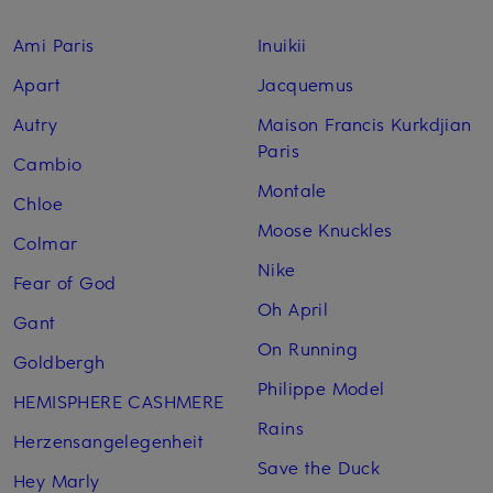
Ami Paris
Inuikii
Apart
Jacquemus
Autry
Maison Francis Kurkdjian
Paris
Cambio
Montale
Chloe
Moose Knuckles
Colmar
Nike
Fear of God
Oh April
Gant
On Running
Goldbergh
Philippe Model
HEMISPHERE CASHMERE
Rains
Herzensangelegenheit
Save the Duck
Hey Marly