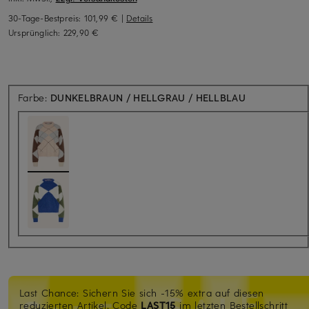
30-Tage-Bestpreis:
101,99 €
|
Details
Ursprünglich:
229,90 €
Farbe:
DUNKELBRAUN / HELLGRAU / HELLBLAU
Last Chance: Sichern Sie sich -15% extra auf diesen
reduzierten Artikel. Code
LAST15
im letzten Bestellschritt