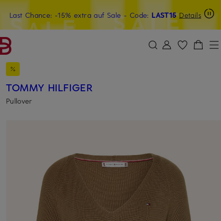
Last Chance: -15% extra auf Sale
20€-Willkommensgutschein mit Beyond sichern
- Code:
LAST15
Details
ZUM HAUPTINHALT ÜBERSPRINGEN
ZUM SUCHFELD ÜBERSPRINGE
TOMMY HILFIGER
Pullover