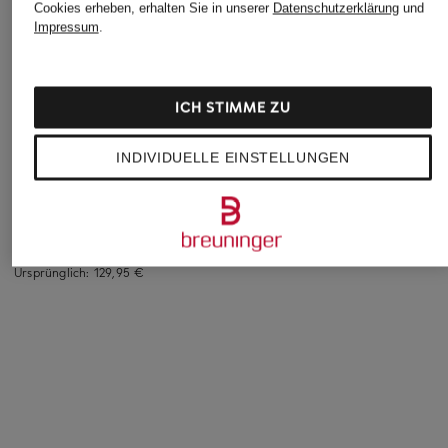
Cookies erheben, erhalten Sie in unserer
Datenschutzerklärung
und
Impressum
.
ICH STIMME ZU
darling harbour
Marc O'Polo
+Aktionsrabatt
Pullover mit
Pullover
INDIVIDUELLE EINSTELLUNGEN
Marc O'Polo
Cashmere
129,95 €
Pullover
199,99 €
59,99 €
Bestpreis:
50,99 €
Ursprünglich:
129,95 €