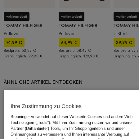
+Aktionsrabatt
+Aktionsrabatt
+Aktionsrabatt
TOMMY HILFIGER
TOMMY HILFIGER
TOMMY HIL
Pullover
Pullover
T-Shirt
74,99 €
64,99 €
39,99 €
Bestpreis:
53,99 €
Bestpreis:
58,49 €
Bestpreis:
29,
Ursprünglich:
99,90 €
Ursprünglich:
129,90 €
Ursprünglich:
ÄHNLICHE ARTIKEL ENTDECKEN
Ihre Zustimmung zu Cookies
Breuninger verwendet auf dieser Webseite Cookies und andere Web-
Technologien („Tools“). Mit Ihrer Zustimmung nutzen wir und unsere
Partner (Drittanbieter) Tools, um Ihr Shoppingerlebnis und unser
Onlineangebot zu verbessern und Ihnen interessante Werbung auf