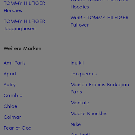
TOMMY HILFIGER
Hoodies
Hoodies
Weiße TOMMY HILFIGER
TOMMY HILFIGER
Pullover
Jogginghosen
Weitere Marken
Ami Paris
Inuikii
Apart
Jacquemus
Autry
Maison Francis Kurkdjian
Paris
Cambio
Montale
Chloe
Moose Knuckles
Colmar
Nike
Fear of God
Oh April