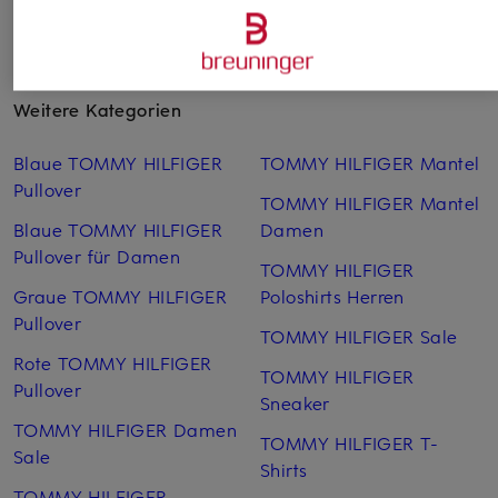
Weitere Kategorien
Blaue TOMMY HILFIGER
TOMMY HILFIGER Mantel
Pullover
TOMMY HILFIGER Mantel
Blaue TOMMY HILFIGER
Damen
Pullover für Damen
TOMMY HILFIGER
Graue TOMMY HILFIGER
Poloshirts Herren
Pullover
TOMMY HILFIGER Sale
Rote TOMMY HILFIGER
TOMMY HILFIGER
Pullover
Sneaker
TOMMY HILFIGER Damen
TOMMY HILFIGER T-
Sale
Shirts
TOMMY HILFIGER