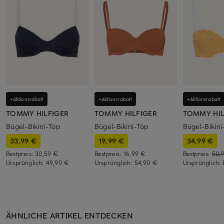
+Aktionsrabatt
+Aktionsrabatt
+Aktionsrabatt
TOMMY HILFIGER
TOMMY HILFIGER
TOMMY HIL
Bügel-Bikini-Top
Bügel-Bikini-Top
Bügel-Bikini
33,99 €
19,99 €
34,99 €
Bestpreis:
30,59 €
Bestpreis:
16,99 €
Bestpreis:
50,
Ursprünglich:
49,90 €
Ursprünglich:
54,90 €
Ursprünglich:
ÄHNLICHE ARTIKEL ENTDECKEN