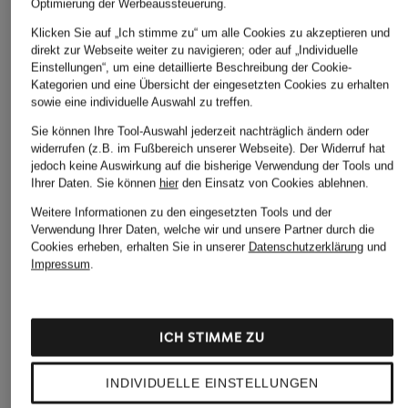
Optimierung der Werbeaussteuerung.
Klicken Sie auf „Ich stimme zu“ um alle Cookies zu akzeptieren und
direkt zur Webseite weiter zu navigieren; oder auf „Individuelle
Einstellungen“, um eine detaillierte Beschreibung der Cookie-
Kategorien und eine Übersicht der eingesetzten Cookies zu erhalten
sowie eine individuelle Auswahl zu treffen.
CHANTELLE
MARYAN MEHLHO
Sie können Ihre Tool-Auswahl jederzeit nachträglich ändern oder
+Aktionsrabatt
widerrufen (z.B. im Fußbereich unserer Webseite). Der Widerruf hat
Bügel-Bikini-Top
Bügel-Bikini-Top
jedoch keine Auswirkung auf die bisherige Verwendung der Tools und
PrimaDonna
ICON
ELEMENTS
Ihrer Daten.
Sie können
hier
den Einsatz von Cookies ablehnen.
Bügel-Bikini-Top
Cup C-G
Cup B-D
Weitere Informationen zu den eingesetzten Tools und der
ASWAN
95 €
119 €
Verwendung Ihrer Daten, welche wir und unsere Partner durch die
Cup C-F
Cookies erheben, erhalten Sie in unserer
Datenschutzerklärung
und
Impressum
.
59,99 €
Bestpreis:
84,90 €
ICH STIMME ZU
INDIVIDUELLE EINSTELLUNGEN