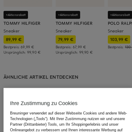
+Aktionsrabatt
+Aktionsrabatt
+Aktionsrabatt
TOMMY HILFIGER
TOMMY HILFIGER
POLO RALP
Sneaker
Sneaker
Sneaker
89,99 €
79,99 €
103,99 €
Bestpreis:
69,99 €
Bestpreis:
67,99 €
Bestpreis:
130
Ursprünglich:
99,90 €
Ursprünglich:
99,90 €
ÄHNLICHE ARTIKEL ENTDECKEN
Ihre Zustimmung zu Cookies
Breuninger verwendet auf dieser Webseite Cookies und andere Web-
Technologien („Tools“). Mit Ihrer Zustimmung nutzen wir und unsere
Partner (Drittanbieter) Tools, um Ihr Shoppingerlebnis und unser
Onlineangebot zu verbessern und Ihnen interessante Werbung auf