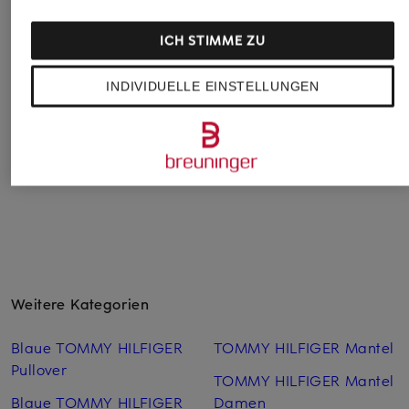
Sneaker MILAN 8
Sneaker
HUGO
139,90 €
219,99 €
ICH STIMME ZU
Sneaker NESTON
Bestpreis:
275 €
89,99 €
INDIVIDUELLE EINSTELLUNGEN
Bestpreis:
180 €
Weitere Kategorien
Blaue TOMMY HILFIGER
TOMMY HILFIGER Mantel
Pullover
TOMMY HILFIGER Mantel
Blaue TOMMY HILFIGER
Damen