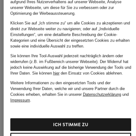
aufgrund Ihres Nutzerverhaltens auf unserer Webseite, Analyse
unserer Webseite, um diese für Sie zu verbessern oder zur
Optimierung der Werbeaussteuerung.
Klicken Sie auf „Ich stimme zu“ um alle Cookies zu akzeptieren und
direkt zur Webseite weiter zu navigieren; oder auf „Individuelle
Einstellungen“, um eine detaillierte Beschreibung der Cookie-
Kategorien und eine Übersicht der eingesetzten Cookies zu erhalten
sowie eine individuelle Auswahl zu treffen.
Sie können Ihre Tool-Auswahl jederzeit nachträglich ändern oder
widerrufen (z.B. im Fußbereich unserer Webseite). Der Widerruf hat
jedoch keine Auswirkung auf die bisherige Verwendung der Tools und
Ihrer Daten.
Sie können
hier
den Einsatz von Cookies ablehnen.
+Aktionsrabatt
+Aktionsrabatt
+Aktionsrabatt
Weitere Informationen zu den eingesetzten Tools und der
Verwendung Ihrer Daten, welche wir und unsere Partner durch die
InWear
OH APRIL
7 for all mankind
Cookies erheben, erhalten Sie in unserer
Datenschutzerklärung
und
Impressum
.
Jeansjacke MABLEIW
Jeansjacke CLARA
Jeansjacke
MINONA
GATHERED
79,99 €
109,99 €
179,99 €
Bestpreis:
199,99 €
ICH STIMME ZU
Bestpreis:
93,49 €
Bestpreis:
178,49 €
Ursprünglich:
189,99 €
Ursprünglich:
299,99 