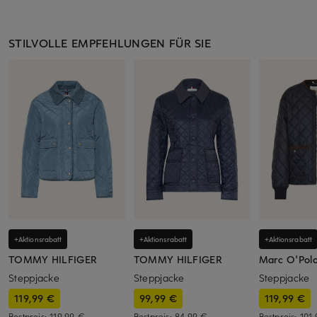
STILVOLLE EMPFEHLUNGEN FÜR SIE
+Aktionsrabatt
+Aktionsrabatt
+Aktionsrabatt
TOMMY HILFIGER
TOMMY HILFIGER
Marc O'Pol
Steppjacke
Steppjacke
Steppjacke
119,99 €
99,99 €
119,99 €
Bestpreis:
119,99 €
Bestpreis:
84,99 €
Bestpreis:
101