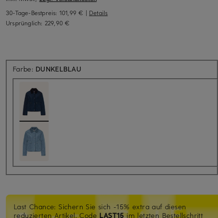
30-Tage-Bestpreis:
101,99 €
|
Details
Ursprünglich:
229,90 €
Farbe:
DUNKELBLAU
Last Chance: Sichern Sie sich -15% extra auf diesen
reduzierten Artikel. Code
LAST15
im letzten Bestellschritt