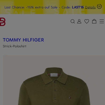
Last Chance: -15% extra auf Sale
20€-Willkommensgutschein mit Beyond sichern
- Code:
LAST15
Details
ZUM HAUPTINHALT ÜBERSPRINGEN
ZUM SUCHFELD ÜBERSPRINGE
TOMMY HILFIGER
Strick-Poloshirt