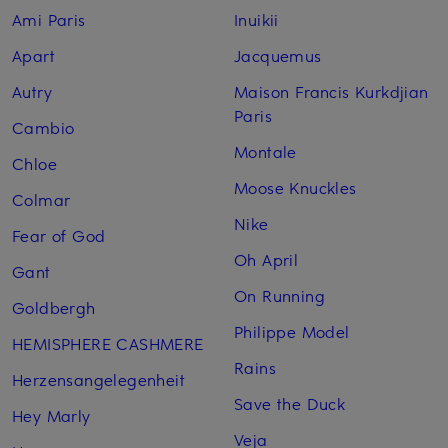
Ami Paris
Inuikii
Apart
Jacquemus
Autry
Maison Francis Kurkdjian
Paris
Cambio
Montale
Chloe
Moose Knuckles
Colmar
Nike
Fear of God
Oh April
Gant
On Running
Goldbergh
Philippe Model
HEMISPHERE CASHMERE
Rains
Herzensangelegenheit
Save the Duck
Hey Marly
Veja