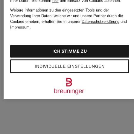
Ihrer Daten.
Sie können
hier
den Einsatz von Cookies ablehnen.
Weitere Informationen zu den eingesetzten Tools und der
Verwendung Ihrer Daten, welche wir und unsere Partner durch die
Cookies erheben, erhalten Sie in unserer
Datenschutzerklärung
und
Impressum
.
ICH STIMME ZU
Schöffel
BOSS
SANDRO
INDIVIDUELLE EINSTELLUNGEN
Longsleeve REFOCA
Jersey-Poloshirt
Strick-Poloshirt
PADO
99,95 €
135 €
129,95 €
Bestpreis:
225 €