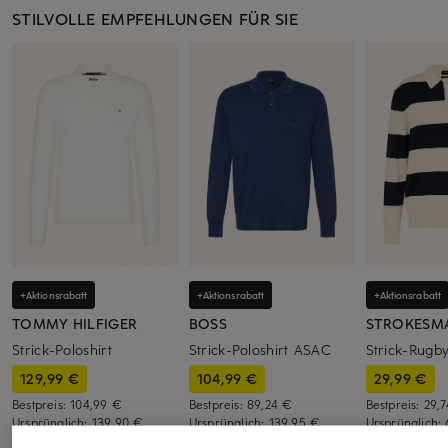
STILVOLLE EMPFEHLUNGEN FÜR SIE
+Aktionsrabatt
+Aktionsrabatt
+Aktionsrabatt
TOMMY HILFIGER
BOSS
STROKESM
Strick-Poloshirt
Strick-Poloshirt ASAC
Strick-Rugby
129,99 €
104,99 €
29,99 €
Bestpreis:
104,99 €
Bestpreis:
89,24 €
Bestpreis:
29,
Ursprünglich:
139,90 €
Ursprünglich:
139,95 €
Ursprünglich: