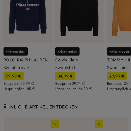
+Aktionsrabatt
+Aktionsrabatt
+Aktionsrabatt
POLO RALPH LAUREN
Calvin Klein
TOMMY HIL
Sweat-Troyer
Sweatshirt
Sweatshirt
59,99 €
34,99 €
29,99 €
Bestpreis:
50,99 €
Bestpreis:
29,74 €
Bestpreis:
25,
Ursprünglich:
85 €
Ursprünglich:
64,90 €
Ursprünglich:
ÄHNLICHE ARTIKEL ENTDECKEN