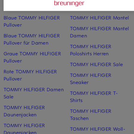
Weitere Kategorien
Blaue TOMMY HILFIGER
TOMMY HILFIGER Mantel
Pullover
TOMMY HILFIGER Mantel
Blaue TOMMY HILFIGER
Damen
Pullover für Damen
TOMMY HILFIGER
Graue TOMMY HILFIGER
Poloshirts Herren
Pullover
TOMMY HILFIGER Sale
Rote TOMMY HILFIGER
TOMMY HILFIGER
Pullover
Sneaker
TOMMY HILFIGER Damen
TOMMY HILFIGER T-
Sale
Shirts
TOMMY HILFIGER
TOMMY HILFIGER
Daunenjacken
Taschen
TOMMY HILFIGER
TOMMY HILFIGER Woll­
Daunenjacken