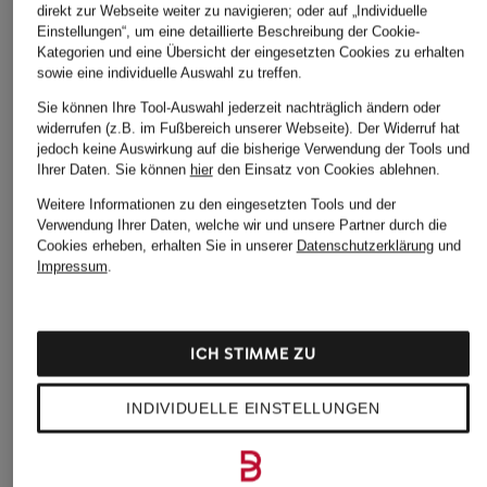
direkt zur Webseite weiter zu navigieren; oder auf „Individuelle
Einstellungen“, um eine detaillierte Beschreibung der Cookie-
Kategorien und eine Übersicht der eingesetzten Cookies zu erhalten
sowie eine individuelle Auswahl zu treffen.
VINGINO
+Aktionsrabatt
+Aktionsrabatt
Sie können Ihre Tool-Auswahl jederzeit nachträglich ändern oder
Sweatsdhirt NASH
widerrufen (z.B. im Fußbereich unserer Webseite). Der Widerruf hat
JORDAN
TOMMY HILFIGER
KIDS
jedoch keine Auswirkung auf die bisherige Verwendung der Tools und
Sweatshirt MJ
Sweatshirt
Ihrer Daten.
Sie können
hier
den Einsatz von Cookies ablehnen.
49,99 €
DYNASTY
KIDS
Weitere Informationen zu den eingesetzten Tools und der
KIDS
54,99 €
Verwendung Ihrer Daten, welche wir und unsere Partner durch die
Cookies erheben, erhalten Sie in unserer
Datenschutzerklärung
und
29,99 €
Bestpreis:
46,74 €
Impressum
.
Ursprünglich:
79,90 €
Bestpreis:
54,99 €
ICH STIMME ZU
INDIVIDUELLE EINSTELLUNGEN