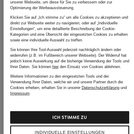
unserer Webseite, um diese für Sie zu verbessern oder zur
Optimierung der Werbeaussteuerung.
Klicken Sie auf „Ich stimme zu“ um alle Cookies zu akzeptieren und
direkt zur Webseite weiter zu navigieren; oder auf „Individuelle
Einstellungen“, um eine detaillierte Beschreibung der Cookie-
Kategorien und eine Übersicht der eingesetzten Cookies zu erhalten
sowie eine individuelle Auswahl zu treffen.
Sie können Ihre Tool-Auswahl jederzeit nachträglich ändern oder
widerrufen (z.B. im Fußbereich unserer Webseite). Der Widerruf hat
jedoch keine Auswirkung auf die bisherige Verwendung der Tools und
Ihrer Daten.
Sie können
hier
den Einsatz von Cookies ablehnen.
Weitere Informationen zu den eingesetzten Tools und der
+Aktionsrabatt
+Aktionsrabatt
+Aktionsrabatt
Verwendung Ihrer Daten, welche wir und unsere Partner durch die
BRADOR
LLOYD
BRADOR
Cookies erheben, erhalten Sie in unserer
Datenschutzerklärung
und
Impressum
.
Zehentrenner TCAPO
Zehentrenner WADE
Zehentrenner TCA
95,99 €
84,99 €
95,99 €
Bestpreis:
81,59 €
Bestpreis:
119,90 €
Bestpreis:
81,59 €
ICH STIMME ZU
Ursprünglich:
120 €
Ursprünglich:
120 €
INDIVIDUELLE EINSTELLUNGEN