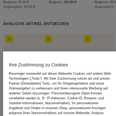
Bestpreis:
29,74 €
Bestpreis:
119,90 €
Bestpreis:
85,
Ursprünglich:
49,90 €
Ursprünglich:
ÄHNLICHE ARTIKEL ENTDECKEN
Ihre Zustimmung zu Cookies
Breuninger verwendet auf dieser Webseite Cookies und andere Web-
Technologien („Tools“). Mit Ihrer Zustimmung nutzen wir und unsere
Partner (Drittanbieter) Tools, um Ihr Shoppingerlebnis und unser
Onlineangebot zu verbessern und Ihnen interessante Werbung auf
anderen Seiten anzuzeigen. Personenbezogene Daten können
verarbeitet werden (z. B. IP-Adressen, Cookie-ID, Browser- und
Standort-Informationen, Nutzerverhalten), für personalisierte
Angebote und Inhalte in unserem Shop, personalisierte Anzeigen
aufgrund Ihres Nutzerverhaltens auf unserer Webseite, Analyse