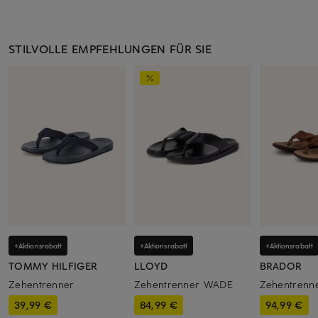
STILVOLLE EMPFEHLUNGEN FÜR SIE
+Aktionsrabatt
+Aktionsrabatt
+Aktionsrabatt
TOMMY HILFIGER
LLOYD
BRADOR
Zehentrenner
Zehentrenner WADE
Zehentrenn
39,99 €
84,99 €
94,99 €