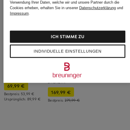
Verwendung Ihrer Daten, welche wir und unsere Partner durch die
Cookies erheben, erhalten Sie in unserer
Datenschutzerklärung
und
Impressum
.
ICH STIMME ZU
INDIVIDUELLE EINSTELLUNGEN
SAMSØE SAMSØE
+Aktionsrabatt
+Aktionsrabatt
Flared Jeans
comma
Dondup
SALELLA
Barrel Jeans
Wide Leg Jeans
150 €
JACKLYN
69,99 €
169,99 €
Bestpreis:
53,99 €
Ursprünglich:
89,99 €
Bestpreis:
279,99 €