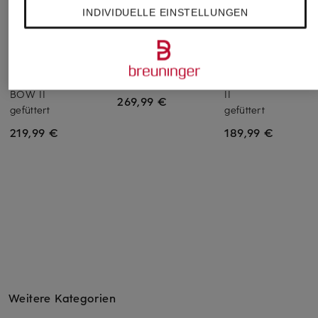
INDIVIDUELLE EINSTELLUNGEN
UGG
UGG
UGG
Boots MINI BAILEY
Boots
Boots CLASSIC MIN
BOW II
II
269,99 €
gefüttert
gefüttert
219,99 €
189,99 €
Weitere Kategorien