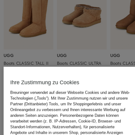
UGG
UGG
UGG
Boots CLASSIC TALL II
Boots CLASSIC ULTRA
Boots CLAS
MINI
II
199,99 €
229,99 €
129,99 €
Bestpreis:
169,99 €
Ihre Zustimmung zu Cookies
Ursprünglich:
299,99 €
Bestpreis:
110,49 €
Ursprünglich:
179,99 €
Breuninger verwendet auf dieser Webseite Cookies und andere Web-
Technologien („Tools“). Mit Ihrer Zustimmung nutzen wir und unsere
Partner (Drittanbieter) Tools, um Ihr Shoppingerlebnis und unser
ÄHNLICHE ARTIKEL ENTDECKEN
Onlineangebot zu verbessern und Ihnen interessante Werbung auf
anderen Seiten anzuzeigen. Personenbezogene Daten können
verarbeitet werden (z. B. IP-Adressen, Cookie-ID, Browser- und
Standort-Informationen, Nutzerverhalten), für personalisierte
Angebote und Inhalte in unserem Shop, personalisierte Anzeigen