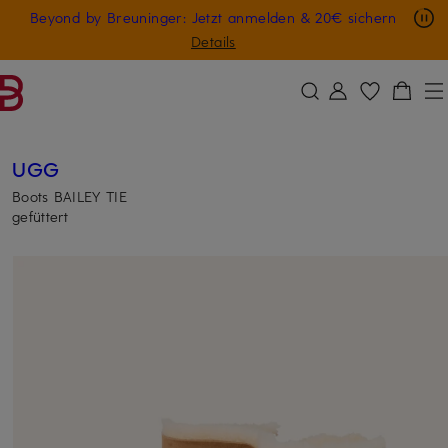
Nur in der App: -10 € auf digitale Geschenkkarten
Beyond by Breuninger: Jetzt anmelden & 20€ sichern
ZUM HAUPTINHALT ÜBERSPRINGEN
ZUM SUCHFELD ÜBERSPRINGE
GESCHENK20
Details
UGG
Boots BAILEY TIE
gefüttert