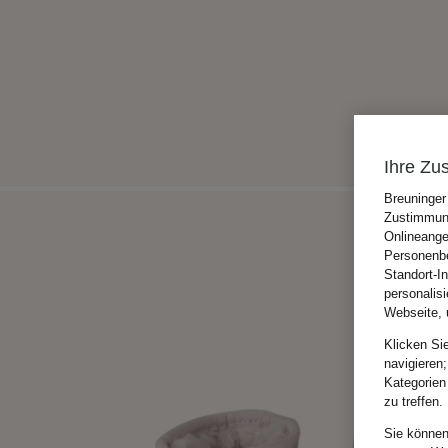
Ihre Zu
Breuninger
Zustimmung
Onlineange
Personenbe
Standort-I
personalis
Webseite, 
Klicken Si
navigieren;
Kategorien
zu treffen.
Sie können