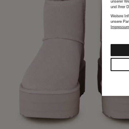
unserer We
und Ihrer 
Weitere In
unsere Par
Impressu