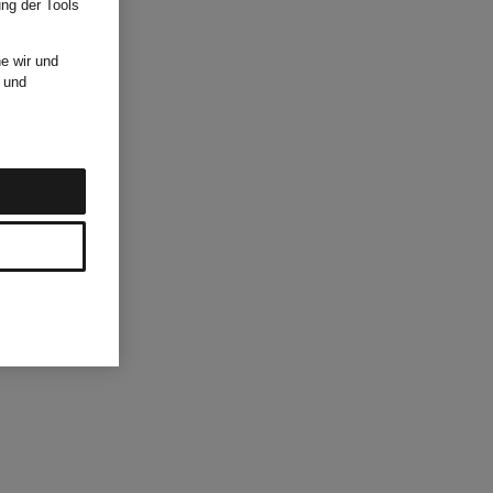
ung der Tools
e wir und
und