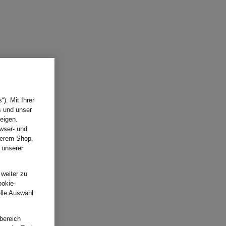
). Mit Ihrer
s und unser
eigen.
wser- und
nserem Shop,
 unserer
.
 weiter zu
ookie-
elle Auswahl
bereich