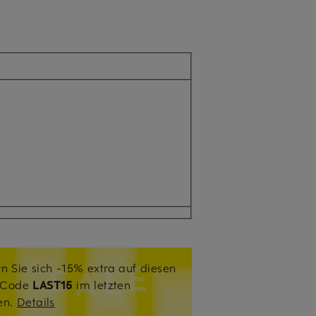
n Sie sich -15% extra auf diesen
. Code
LAST15
im letzten
sen.
Details