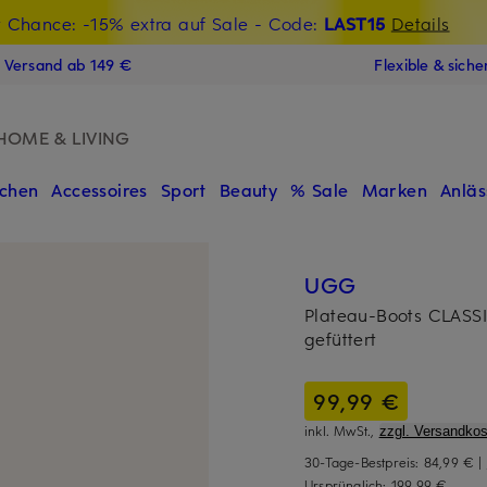
t Chance: -15% extra auf Sale
€-Willkommensgutschein mit Beyond sichern
- Code:
LAST15
Details
N
s Versand ab 149 €
Flexible & sich
HOME & LIVING
chen
Accessoires
Sport
Beauty
% Sale
Marken
Anläs
UGG
Plateau-Boots CLAS
gefüttert
99,99 €
inkl. MwSt.,
zzgl. Versandkos
30-Tage-Bestpreis:
84,99 €
|
Ursprünglich:
199,99 €