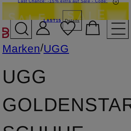
20€-Willkommensgutschein mit Beyond sichern
Last Chance: -15% extra auf Sale
- Code:
LAST15
Details
ZUM HAUPTINHALT ÜBE
/
Marken
UGG
UGG
GOLDENSTA