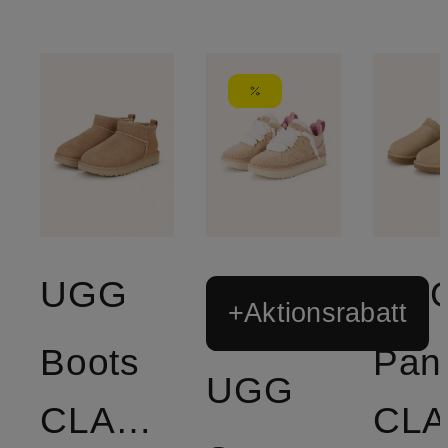
UGG
UG
+Aktionsrabatt
Boots
Pant
UGG
CLASSIC
CLA