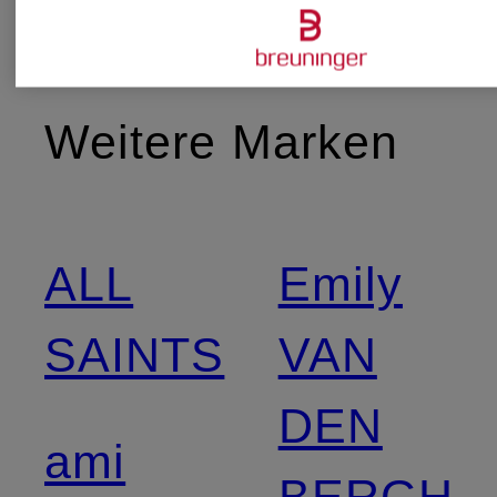
Weitere Marken
ALL
Emily
SAINTS
VAN
DEN
ami
BERGH