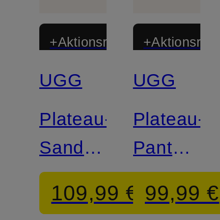
+Aktionsrabatt
+Aktionsraba
UGG
UGG
Plateau-
Plateau-
Sandalen
Pantolett
GOLDENSTAR
GOLDEN
109,99 €
99,99 €
GLEAM
CRACKL