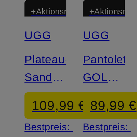
+Aktionsrabatt
+Aktionsraba
UGG
UGG
Plateau-
Pantolett
Sandalen
GOLDEN
GOLDENSTAR
GLIDE
109,99 €
89,99 €
Bestpreis:
Bestpreis: