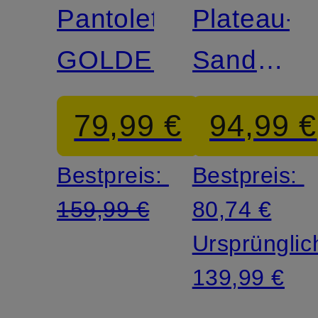
Pantoletten
Plateau-
GOLDENSTAR
Sandalen
GOLDEN
79,99 €
94,99 €
GLEAM
Bestpreis:
Bestpreis:
159,99 €
80,74 €
Ursprünglic
139,99 €