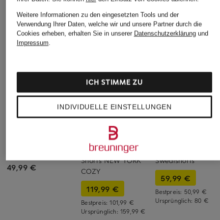
Weitere Informationen zu den eingesetzten Tools und der
Verwendung Ihrer Daten, welche wir und unsere Partner durch die
Cookies erheben, erhalten Sie in unserer
Datenschutzerklärung
und
Impressum
.
ICH STIMME ZU
INDIVIDUELLE EINSTELLUNGEN
MSCH COPENHAGEN
+Aktionsrabatt
+Aktionsrabatt
Shorts MSCHVIANA
MASON'S
LACOSTE
GINIA mit Leinen
Shorts NEW YORK
Sweatshorts
49,99 €
COZY
59,99 €
119,99 €
Bestpreis:
50,99 €
Ursprünglich:
80 €
Bestpreis:
101,99 €
Ursprünglich:
159,99 €