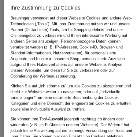
Ursprünglich:
99,99 €
Bestpreis:
189,95 €
Bestpreis:
199
Ihre Zustimmung zu Cookies
Breuninger verwendet auf dieser Webseite Cookies und andere Web-
Technologien („Tools“). Mit Ihrer Zustimmung nutzen wir und unsere
ÄHNLICHE ARTIKEL ENTDECKEN
Partner (Drittanbieter) Tools, um Ihr Shoppingerlebnis und unser
Onlineangebot zu verbessern und Ihnen interessante Werbung auf
anderen Seiten anzuzeigen. Personenbezogene Daten können
verarbeitet werden (z. B. IP-Adressen, Cookie-ID, Browser- und
Standort-Informationen, Nutzerverhalten), für personalisierte
Angebote und Inhalte in unserem Shop, personalisierte Anzeigen
aufgrund Ihres Nutzerverhaltens auf unserer Webseite, Analyse
unserer Webseite, um diese für Sie zu verbessern oder zur
Optimierung der Werbeaussteuerung.
Klicken Sie auf „Ich stimme zu“ um alle Cookies zu akzeptieren und
direkt zur Webseite weiter zu navigieren; oder auf „Individuelle
Einstellungen“, um eine detaillierte Beschreibung der Cookie-
Kategorien und eine Übersicht der eingesetzten Cookies zu erhalten
sowie eine individuelle Auswahl zu treffen.
Sie können Ihre Tool-Auswahl jederzeit nachträglich ändern oder
widerrufen (z.B. im Fußbereich unserer Webseite). Der Widerruf hat
jedoch keine Auswirkung auf die bisherige Verwendung der Tools und
Ihrer Daten.
Sie können
hier
den Einsatz von Cookies ablehnen.