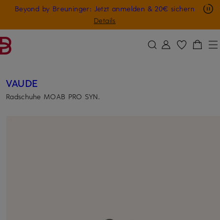
Nur in der App: -10 € auf digitale Geschenkkarten
Beyond by Breuninger: Jetzt anmelden & 20€ sichern
ZUM HAUPTINHALT ÜBERSPRINGEN
ZUM SUCHFELD ÜBERSPRINGE
GESCHENK20
Details
VAUDE
Radschuhe MOAB PRO SYN.