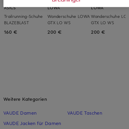
ASICS
LOWA
LOWA
Trailrunning-Schuhe
Wanderschuhe LOWA
Wanderschuhe LO
BLAZEBLAST
GTX LO WS
GTX LO WS
160 €
200 €
200 €
Weitere Kategorien
VAUDE Damen
VAUDE Taschen
VAUDE Jacken für Damen