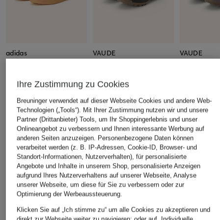
adidas
VAUDE
VAUDE
Sneaker VELOSAMBA
Radschuhe KURO TECH
Radschuhe 
LEA
II
II
Ihre Zustimmung zu Cookies
140 €
200 €
130 €
Breuninger verwendet auf dieser Webseite Cookies und andere Web-
Technologien („Tools“). Mit Ihrer Zustimmung nutzen wir und unsere
Partner (Drittanbieter) Tools, um Ihr Shoppingerlebnis und unser
Onlineangebot zu verbessern und Ihnen interessante Werbung auf
anderen Seiten anzuzeigen. Personenbezogene Daten können
verarbeitet werden (z. B. IP-Adressen, Cookie-ID, Browser- und
ÄHNLICHE ARTIKEL ENTDECKEN
Standort-Informationen, Nutzerverhalten), für personalisierte
Angebote und Inhalte in unserem Shop, personalisierte Anzeigen
aufgrund Ihres Nutzerverhaltens auf unserer Webseite, Analyse
unserer Webseite, um diese für Sie zu verbessern oder zur
Optimierung der Werbeaussteuerung.
Klicken Sie auf „Ich stimme zu“ um alle Cookies zu akzeptieren und
direkt zur Webseite weiter zu navigieren; oder auf „Individuelle