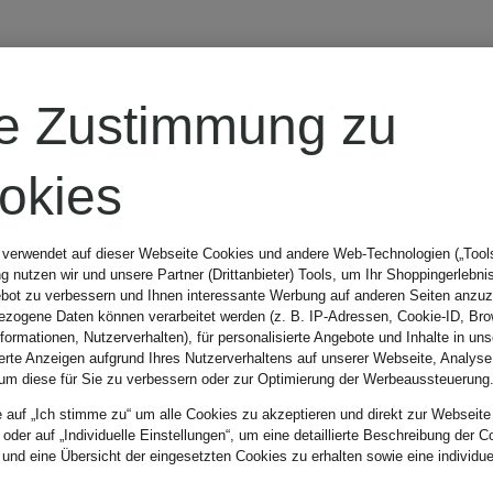
VERSACE
re Zustimmung zu
Marlenehose
okies
aus Seide
 verwendet auf dieser Webseite Cookies und andere Web-Technologien („Tools“
 nutzen wir und unsere Partner (Drittanbieter) Tools, um Ihr Shoppingerlebni
KIDS
bot zu verbessern und Ihnen interessante Werbung auf anderen Seiten anzuz
zogene Daten können verarbeitet werden (z. B. IP-Adressen, Cookie-ID, Bro
nformationen, Nutzerverhalten), für personalisierte Angebote und Inhalte in u
ierte Anzeigen aufgrund Ihres Nutzerverhaltens auf unserer Webseite, Analyse
um diese für Sie zu verbessern oder zur Optimierung der Werbeaussteuerung
199,99 €
e auf „Ich stimme zu“ um alle Cookies zu akzeptieren und direkt zur Webseite
 oder auf „Individuelle Einstellungen“, um eine detaillierte Beschreibung der C
 und eine Übersicht der eingesetzten Cookies zu erhalten sowie eine individu
Bestpreis:
395 €