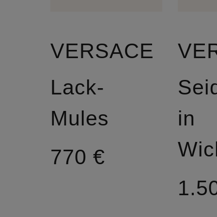
VERSACE
VE
Lack-
Sei
Mules
in
770 €
1.5