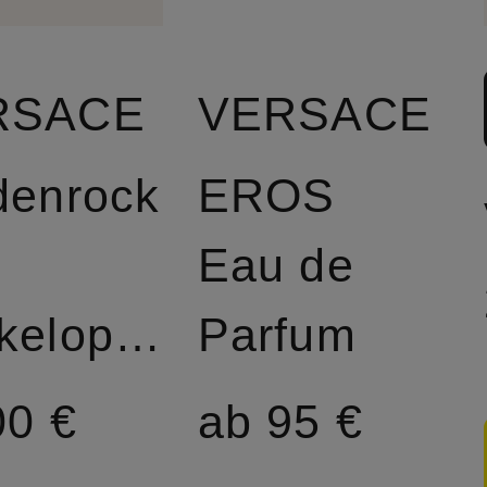
RSACE
VERSACE
denrock
EROS
Eau de
Wickeloptik
Parfum
00 €
ab 95 €