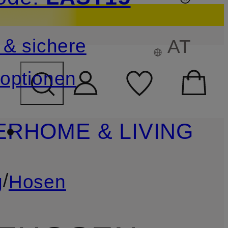
sichern
 & sichere
AT
FELD ÜBERSPRINGEN
optionen
ER
HOME & LIVING
/
g
Hosen