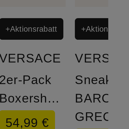
+Aktionsrabatt
+Aktionsraba
VERSACE
VERSAC
2er-Pack
Sneaker
Boxershorts
BAROC
GRECA
54,99 €