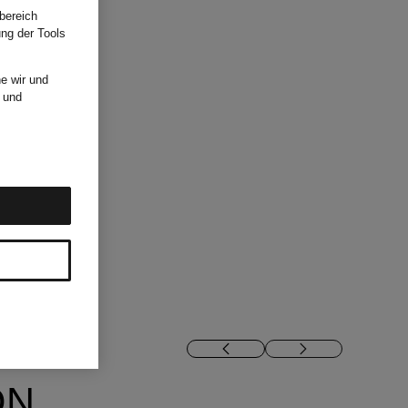
bereich
ung der Tools
e wir und
und
ON