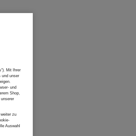
). Mit Ihrer
s und unser
eigen.
wser- und
nserem Shop,
 unserer
.
 weiter zu
ookie-
elle Auswahl