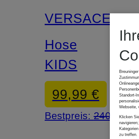
VERSACE
Ih
Hose
Co
KIDS
Breuninger
Zustimmung
Onlineange
99,99 €
Personenbe
Standort-I
personalis
Webseite, 
Bestpreis:
240 €
Klicken Si
navigieren;
Kategorien
zu treffen.