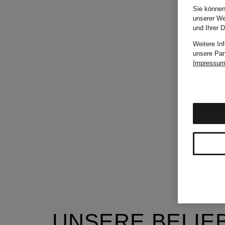
Sie können
unserer We
und Ihrer 
Weitere In
unsere Par
Impressu
UNSERE BELIE